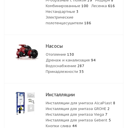
М-образные с полкой
29
Модерн
8
Комбинированные
100
Лесенка
616
Нестандартные
3
Электрические
полотенцесушители
186
Насосы
Отопление
130
Дренаж и канализация
94
Водоснабжение
287
Принадлежности
35
Инсталляции
Инсталляции для унитаза AlcaPlast
8
Инсталляция для унитаза GROHE
2
Инсталляция для унитаза Viega
7
Инсталляция для унитаза Geberit
5
Кнопки слива
44