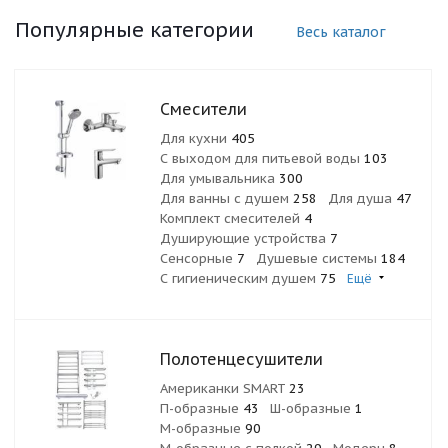
Популярные категории
Весь каталог
Смесители
Для кухни
405
С выходом для питьевой воды
103
Для умывальника
300
Для ванны с душем
258
Для душа
47
Комплект смесителей
4
Душирующие устройства
7
Сенсорные
7
Душевые системы
184
С гигиеническим душем
75
Ещё
Полотенцесушители
Американки SMART
23
П-образные
43
Ш-образные
1
М-образные
90