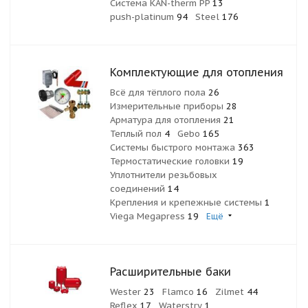
Система KAN-therm PP
13
push-platinum
94
Steel
176
Комплектующие для отопления
Всё для тёплого пола
26
Измерительные приборы
28
Арматура для отопления
21
Теплый пол
4
Gebo
165
Системы быстрого монтажа
363
Термостатические головки
19
Уплотнители резьбовых
соединений
14
Крепления и крепежные системы
1
Viega Megapress
19
Ещё
Расширительные баки
Wester
23
Flamco
16
Zilmet
44
Reflex
17
Waterstry
1