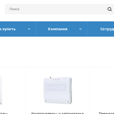
к купить
Компания
Сотру
отлы
Контроллеры и автоматика
Твердо