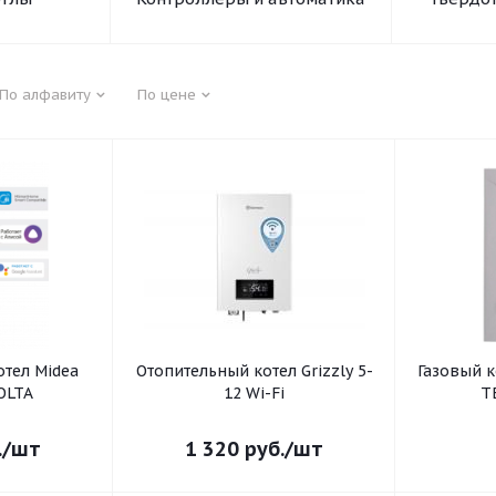
По алфавиту
По цене
отел Midea
Отопительный котел Grizzly 5-
Газовый к
OLTA
12 Wi-Fi
T
.
/шт
1 320
руб.
/шт