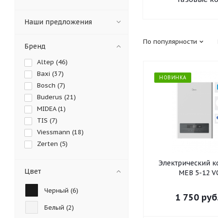
Наши предложения
По популярности
Бренд
Altep (
46
)
Baxi (
37
)
НОВИНКА
Bosch (
7
)
Buderus (
21
)
MIDEA (
1
)
TIS (
7
)
Viessmann (
18
)
Zerten (
5
)
Электрический к
Цвет
MEB 5-12 V
Черный (
6
)
1 750
руб
Белый (
2
)