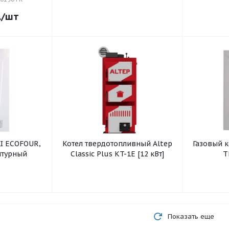
.
/шт
XI ECOFOUR,
Котел твердотопливный Altep
Газовый к
нтурный
Classic Plus KT-1E [12 кВт]
T
Показать еще