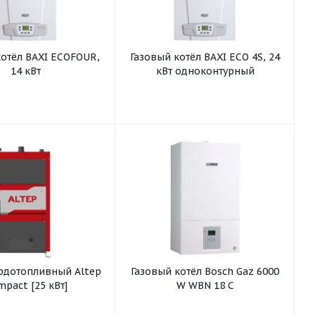
котёл BAXI ECOFOUR,
Газовый котёл BAXI ECO 4S, 24
14 кВт
кВт одноконтурный
ердотопливный Altep
Газовый котёл Bosch Gaz 6000
pact [25 кВт]
W WBN 18 C