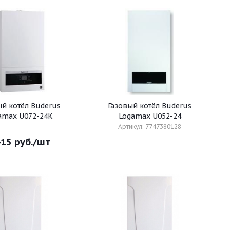
ый котёл Buderus
Газовый котёл Buderus
amax U072-24K
Logamax U052-24
Артикул: 7747380128
415
руб.
/шт