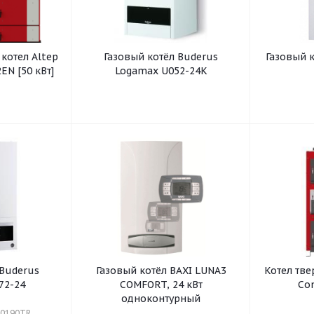
котел Altep
Газовый котёл Buderus
Газовый 
ЕN [50 кВт]
Logamax U052-24K
 Buderus
Газовый котёл BAXI LUNA3
Котел тв
72-24
COMFORT, 24 кВт
Com
одноконтурный
00190TR