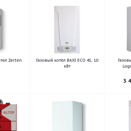
тел Zerten
Газовый котёл BAXI ECO 4S, 10
Газов
кВт
Log
3 