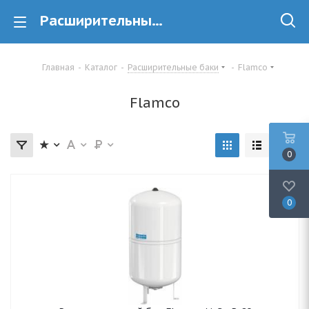
Расширительные баки FLAMCO купить Минске - Ledeme.by
Главная
-
Каталог
-
Расширительные баки
-
Flamco
Flamco
0
0