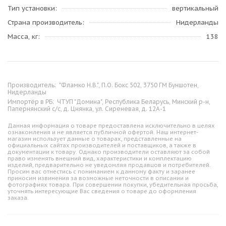
Тип установки
вертикальный
Страна производитель
Нидерланды
Масса, кг
138
Производитель:
"Фламко Н.В.", П.O. Бокс 502, 3750 ГМ Буншотен,
Нидерланды
Импортёр в РБ:
ЧТУП "Домина", Республика Беларусь, Минский р-н,
Папернянский с/с, д. Цнянка, ул. Сиреневая, д. 12А-1
Данная информация о товаре предоставлена исключительно в целях
ознакомления и не является публичной офертой. Наш интернет-
магазин использует данные о товарах, представленные на
официальных сайтах производителей и поставщиков, а также в
документации к товару. Однако производители оставляют за собой
право изменять внешний вид, характеристики и комплектацию
изделий, предварительно не уведомляя продавцов и потребителей.
Просим вас отнестись с пониманием к данному факту и заранее
приносим извинения за возможные неточности в описании и
фотографиях товара. При совершении покупки, убедительная просьба,
уточнять интересующие Вас сведения о товаре до оформления
заказа.