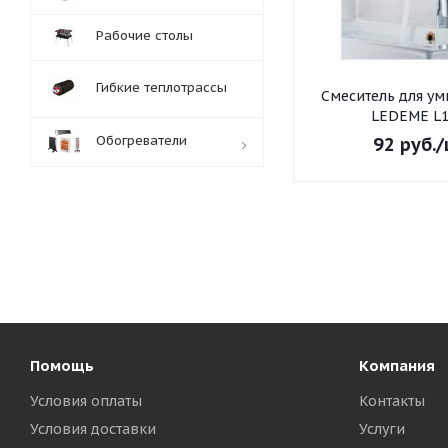
Рабочие столы
Гибкие теплотрассы
Смеситель для умывальника
LEDEME L1
Обогреватели
92
руб.
/
Обработка заказов:
пн-пт: с 10:00-18:00
сб-вс: выходной
Помощь
Компания
Условия оплаты
Контакты
Условия доставки
Услуги