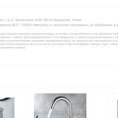
аст, с.р.о.", Братислава 2846, 690 02 Бржецлав, Чехия
адрейн БЕЛ", 220024, Минский р-н, промузел «Колядичи», ул. Бабушкина, д.
аре предоставлена исключительно в целях ознакомления и не является пуб
альных сайтах производителей и поставщиков, а также в документации к т
ики и комплектацию изделий, предварительно не уведомляя продавцов и по
ния за возможные неточности в описании и фотографиях товара. При совер
ормления заказа.