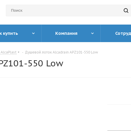
к купить
Компания
Сотру
AlcaPlast
-
Душевой лоток Alcadrain APZ101-550 Low
PZ101-550 Low