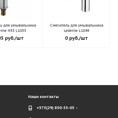
ьника
Смеситель для умывальника
С
eme H33 L1033
Ledeme L1049
03
руб.
/шт
0
руб.
/шт
Наши контакты
+375(29) 850-55-05