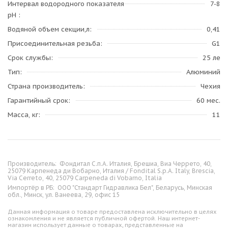
Интервал водородного показателя
7-8
pH
Водяной объем секции,л
0,41
Присоединительная резьба
G1
Срок службы
25 ле
Тип
Алюминий
Страна производитель
Чехия
Гарантийный срок
60 мес.
Масса, кг
11
Производитель:
Фондитал С.п.А. Италия, Брешиа, Виа Черрето, 40,
25079 Карпенеда ди Вобарно, Италия / Fondital S.p.A. Italy, Brescia,
Via Cerreto, 40, 25079 Carpeneda di Vobarno, Italia
Импортёр в РБ:
ООО "Стандарт Гидравлика Бел", Беларусь, Минская
обл., Минск, ул. Ванеева, 29, офис 15
Данная информация о товаре предоставлена исключительно в целях
ознакомления и не является публичной офертой. Наш интернет-
магазин использует данные о товарах, представленные на