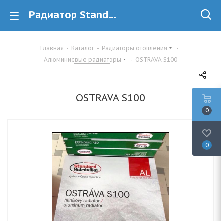
Радиатор Standard Hidravlika Ostrava S100 алюминиевый купить в Минске недорого
Главная
-
Каталог
-
Радиаторы отопления
-
Алюминиевые радиаторы
-
OSTRAVA S100
OSTRAVA S100
0
0