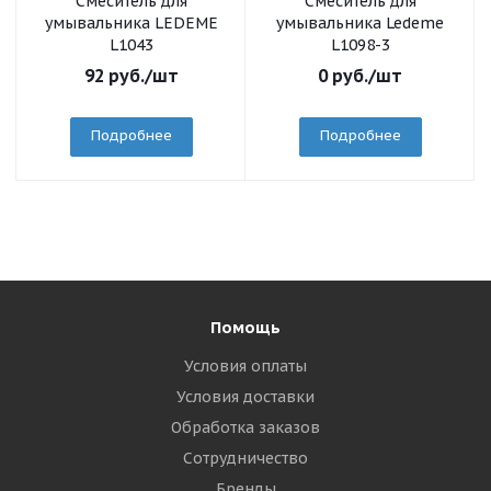
Смеситель для
Смеситель для
умывальника LEDEME
умывальника Ledeme
L1043
L1098-3
92
руб.
/шт
0
руб.
/шт
Подробнее
Подробнее
Помощь
Условия оплаты
Условия доставки
Обработка заказов
Сотрудничество
Бренды