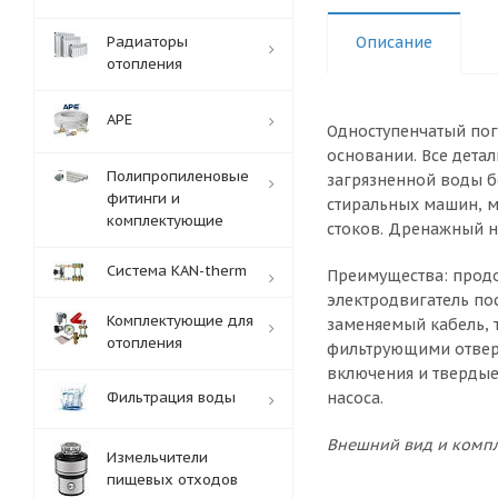
Радиаторы
Описание
отопления
APE
Одноступенчатый пог
основании. Все дета
Полипропиленовые
загрязненной воды б
фитинги и
стиральных машин, м
комплектующие
стоков. Дренажный на
Система KAN-therm
Преимущества: продо
электродвигатель по
Комплектующие для
заменяемый кабель, 
отопления
фильтрующими отверс
включения и твердые
Фильтрация воды
насоса.
Внешний вид и компл
Измельчители
пищевых отходов