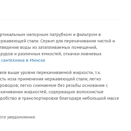
 вертикальным напорным патрубком и фильтром в
ержавеющей стали. Служит для перекачивания чистой и
отведения воды из затапливаемых помещений,
прудов и различных емкостей, откачки ливневых
а
сантехника в Минске
.
я выше уровня перекачиваемой жидкости, т.к.
сть изза применения нержавеющей стали; легко
проводов; легко снимаемое без резьбы основание с
екачивании жидкостей, содержащих волокнистые
удобство в транспортировке благодаря небольшой массе
ого уведомления.