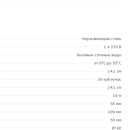
Нержавеющая сталь
1 х 230 В
Бытовые сточные воды
от 0°C до 55°C
24.1 см
26 куб.м/час
24.1 см
10 м
50 мм
100 мм
50 мм
IP 68