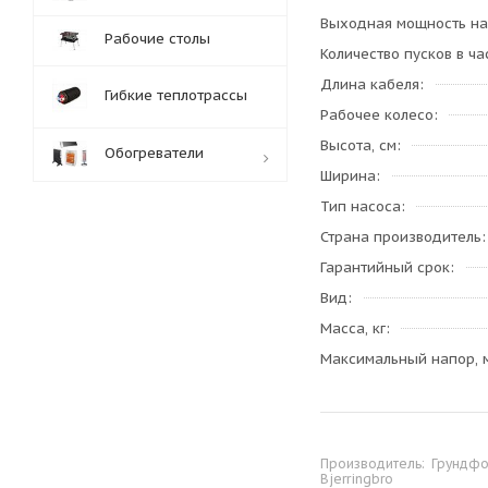
Выходная мощность на
Рабочие столы
Количество пусков в ча
Длина кабеля
Гибкие теплотрассы
Рабочее колесо
Высота, см
Обогреватели
Ширина
Тип насоса
Обработка заказов:
Страна производитель
пн-пт: с 10:00-18:00
Гарантийный срок
сб-вс: выходной
Вид
Масса, кг
Максимальный напор, 
Производитель:
Грундфос
Bjerringbro