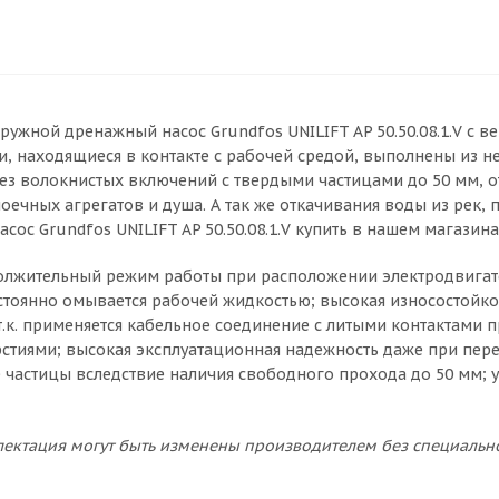
ружной дренажный насос Grundfos UNILIFT AP 50.50.08.1.V с
ли, находящиеся в контакте с рабочей средой, выполнены из н
ез волокнистых включений с твердыми частицами до 50 мм, 
оечных агрегатов и душа. А так же откачивания воды из рек, 
сос Grundfos UNILIFT AP 50.50.08.1.V купить в нашем магазин
лжительный режим работы при расположении электродвигател
стоянно омывается рабочей жидкостью; высокая износостойко
т.к. применяется кабельное соединение с литыми контактами 
тиями; высокая эксплуатационная надежность даже при пер
 частицы вследствие наличия свободного прохода до 50 мм; 
ектация могут быть изменены производителем без специальн