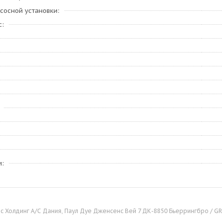
сосной установки
с
м
 Холдинг А/С Дания, Паул Дуе Дженсенс Вей 7 ДК-8850 Бьеррингбро / GRU