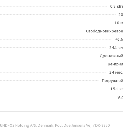
0.8 кВт
20
10 м
Свободновихревое
43.6
24.1 см
Дренажный
Венгрия
24 мес.
Погружной
15.1 кг
9.2
NDFOS Holding A/S. Denmark, Poul Due Jensens Vej 7 DK-8850