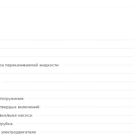
ра перекачиваемой жидкости
 погружения
 твердых включений
вкл/выкл насоса
трубка
 электродвигателя