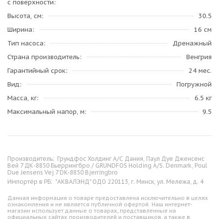
с поверхности
Высота, см
30.5
Ширина
16 см
Тип насоса
Дренажный
Страна производитель
Венгрия
Гарантийный срок
24 мес.
Вид
Погружной
Масса, кг
6.5 кг
Максимальный напор, м
9.5
Производитель:
Грундфос Холдинг А/С Дания, Паул Дуе Дженсенс
Вей 7 ДК-8850 Бьеррингбро / GRUNDFOS Holding A/S. Denmark, Poul
Due Jensens Vej 7 DK-8850 Bjerringbro
Импортёр в РБ:
"АКВАЛЭНД" ОДО 220113, г. Минск, ул. Мележа, д. 4
Данная информация о товаре предоставлена исключительно в целях
ознакомления и не является публичной офертой. Наш интернет-
магазин использует данные о товарах, представленные на
официальных сайтах производителей и поставщиков, а также в