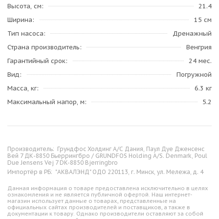
Высота, см
21.4
Ширина
15 см
Тип насоса
Дренажный
Страна производитель
Венгрия
Гарантийный срок
24 мес.
Вид
Погружной
Масса, кг
6.3 кг
Максимальный напор, м
5.2
Производитель:
Грундфос Холдинг А/С Дания, Паул Дуе Дженсенс
Вей 7 ДК-8850 Бьеррингбро / GRUNDFOS Holding A/S. Denmark, Poul
Due Jensens Vej 7 DK-8850 Bjerringbro
Импортёр в РБ:
"АКВАЛЭНД" ОДО 220113, г. Минск, ул. Мележа, д. 4
Данная информация о товаре предоставлена исключительно в целях
ознакомления и не является публичной офертой. Наш интернет-
магазин использует данные о товарах, представленные на
официальных сайтах производителей и поставщиков, а также в
документации к товару. Однако производители оставляют за собой