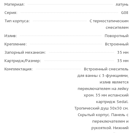
Материал
латунь
Серия
G08
Тип корпуса
C термостатическим
смесителем
Излив
Поворотный
Крепление
Встроенный
Запорный механизм
35 мм
Картридж/Размер
35 мм
Комплектация
Встроенный смеситель
для ванны с 3-функциями,
излив является
переключателем на лейку
хром. 35 мм испанский
картридж Sedal.
Тропический душ 30х30 см.
Скрытый корпус. Панель с
переключателем и
рукояткой. Нижний