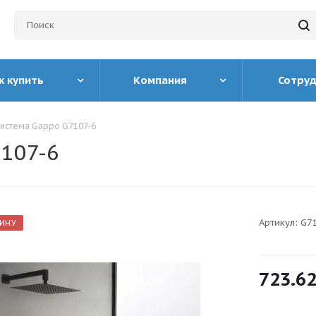
к купить
Компания
Сотру
истема Gappo G7107-6
107-6
Артикул:
G7
ЗИНУ
723.6