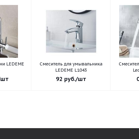
хни LEDEME
Смеситель для умывальника
Смеситель для умывал
3
LEDEME L1043
Le
/шт
92
руб.
/шт