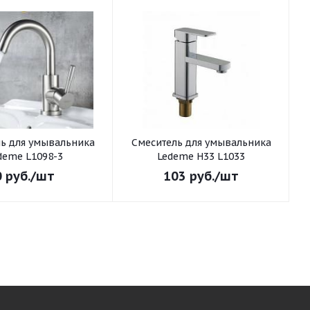
ьника
Смеситель для умывальника
С
deme L1098-3
Ledeme H33 L1033
0
руб.
/шт
103
руб.
/шт