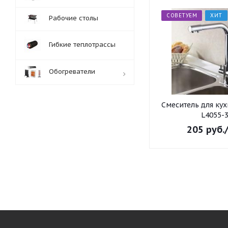
СОВЕТУЕМ
ХИТ
Рабочие столы
Гибкие теплотрассы
Обогреватели
Смеситель для ку
Обработка заказов:
L4055-
пн-пт: с 10:00-18:00
сб-вс: выходной
205
руб.