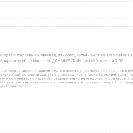
 Фрап Материалы Ко. Лимитед, Вэньчжоу, Китай / Wenzhou Frap Materials C
оймаркетгрупп", г. Минск, пер. ДОМАШЕВСКИЙ, дом № 9, комната 513б
аре предоставлена исключительно в целях ознакомления и не является пуб
альных сайтах производителей и поставщиков, а также в документации к т
ики и комплектацию изделий, предварительно не уведомляя продавцов и по
ния за возможные неточности в описании и фотографиях товара. При совер
ормления заказа.