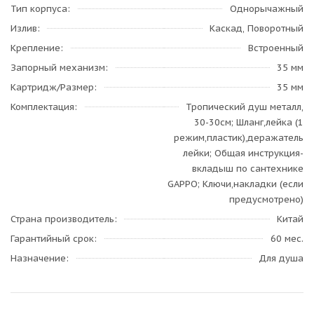
Тип корпуса
Однорычажный
Излив
Каскад, Поворотный
Крепление
Встроенный
Запорный механизм
35 мм
Картридж/Размер
35 мм
Комплектация
Тропический душ металл,
30-30см; Шланг,лейка (1
режим,пластик),деражатель
лейки; Общая инструкция-
вкладыш по сантехнике
GAPPO; Ключи,накладки (если
предусмотрено)
Страна производитель
Китай
Гарантийный срок
60 мес.
Назначение
Для душа