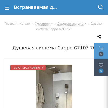
Встраиваемая душевая система Gappo G7107-70 купить в Минске
Главная
-
Каталог
-
Смесители
-
Душевые системы
-
Душевая
система Gappo G7107-70
Душевая система Gappo G7107-70
0
-10% ЧЕРЕЗ КОРЗИНУ
0