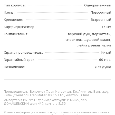
Тип корпуса
Однорычажный
Излив
Поворотный
Крепление
Встроенный
Картридж/Размер
35 мм
Комплектация
верхний душ, держатель,
смеситель, душевой шланг,
лейка ручная, излив
Страна производитель
Китай
Гарантийный срок
60 мес.
Назначение
Для душа
Производитель:
Вэньчжоу Фрап Материалы Ко. Лимитед, Вэньчжоу,
Китай / Wenzhou Frap Materials Co. Ltd., Wenzhou, China
Импортёр в РБ:
ЧУП "Строймаркетгрупп", г. Минск, пер.
ДОМАШЕВСКИЙ, дом № 9, комната 513б
Данная информация о товаре предоставлена исключительно в целях