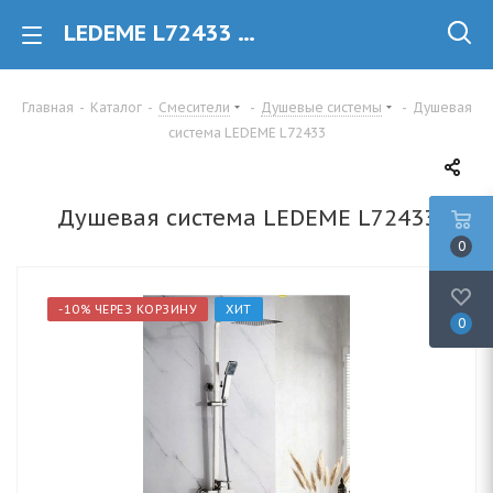
LEDEME L72433 Душевая система купить в Минске
Главная
-
Каталог
-
Смесители
-
Душевые системы
-
Душевая
система LEDEME L72433
Душевая система LEDEME L72433
0
-10% ЧЕРЕЗ КОРЗИНУ
ХИТ
0