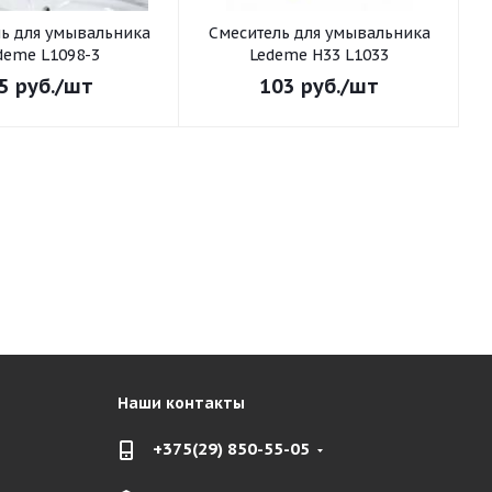
ьника
Смеситель для умывальника
С
deme L1098-3
Ledeme H33 L1033
5
руб.
/шт
103
руб.
/шт
Наши контакты
+375(29) 850-55-05