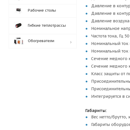
Давление в контур
Рабочие столы
Давление в контур
Давление воздуха 
Гибкие теплотрассы
Номинальное напря
Частота тока, Гц 50
Обогреватели
Номинальный ток н
Номинальный ток н
Сечение медного 
Обработка заказов:
Сечение медного 
пн-пт: с 10:00-18:00
сб-вс: выходной
Класс защиты от п
Присоединительны
Присоединительные
Интегрируется в с
Габариты:
Вес нетто/брутто, к
Габариты оборудов