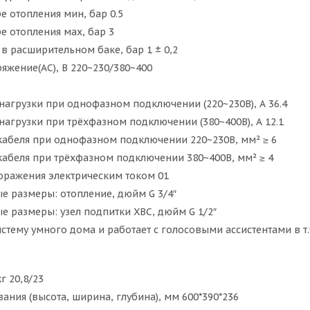
е отопления мин, бар 0.5
е отопления мах, бар 3
в расширительном баке, бар 1 ± 0,2
жение(АС), В 220~230/380~400
агрузки при однофазном подключении (220~230В), А 36.4
агрузки при трёхфазном подключении (380~400В), А 12.1
кабеля при однофазном подключении 220~230В, мм² ≥ 6
кабеля при трёхфазном подключении 380~400В, мм² ≥ 4
оражения электрическим током 01
е размеры: отопление, дюйм G 3/4″
 размеры: узел подпитки ХВС, дюйм G 1/2″
истему умного дома и работает с голосовыми ассистентами в т.
г 20,8/23
ания (высота, ширина, глубина), мм 600*390*236