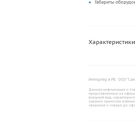
Габариты оборудов
Характеристики
Импортёр в РБ:
ООО "Сан
Данная информация о тов
представленные на офици
внешний вид, характерист
заранее приносим извине
сведения о товаре до оф