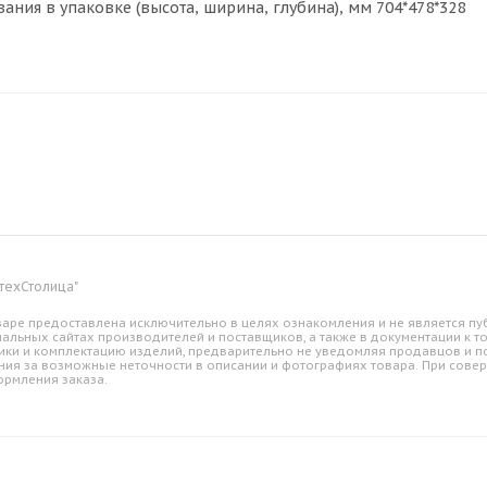
ания в упаковке (высота, ширина, глубина), мм 704*478*328
техСтолица"
аре предоставлена исключительно в целях ознакомления и не является пуб
альных сайтах производителей и поставщиков, а также в документации к т
ики и комплектацию изделий, предварительно не уведомляя продавцов и по
ния за возможные неточности в описании и фотографиях товара. При совер
ормления заказа.