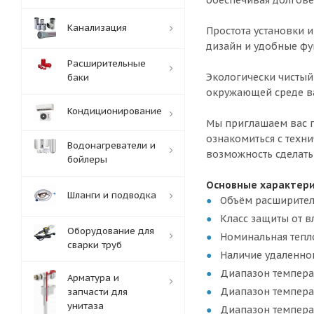
обеспечивая долгове
Канализация
Простота установки и
дизайн и удобные фу
Расширительные
Экологически чистый 
баки
окружающей среде ва
Кондиционирование
Мы приглашаем вас п
ознакомиться с техн
Водонагреватели и
возможность сделат
бойлеры
Основные характери
Шланги и подводка
Объём расширитель
Класс защиты от в
Оборудование для
Номинальная тепло
сварки труб
Наличие удаленног
Диапазон температ
Арматура и
Диапазон температ
запчасти для
унитаза
Диапазон температ