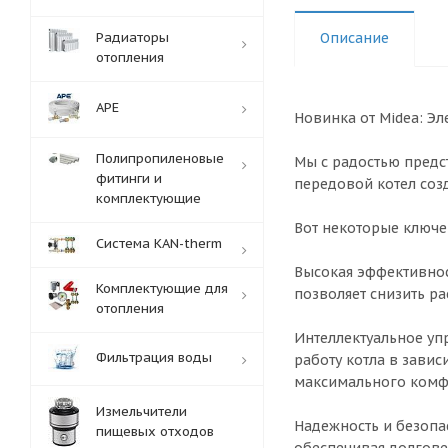
Радиаторы
Описание
отопления
APE
Новинка от Midea: Эл
Полипропиленовые
Мы с радостью предс
фитинги и
передовой котел соз
комплектующие
Вот некоторые ключе
Система KAN-therm
Высокая эффективнос
Комплектующие для
позволяет снизить р
отопления
Интеллектуальное уп
Фильтрация воды
работу котла в завис
максимального комф
Измельчители
Надежность и безопа
пищевых отходов