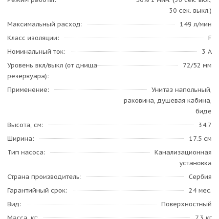
30 сек. выкл.)
Максимальный расход
149 л/мин
Класс изоляции
F
Номинальный ток
3 A
Уровень вкл/выкл (от днища
72/52 мм
резервуара)
Применение
Унитаз напольный,
раковина, душевая кабина,
биде
Высота, см
34.7
Ширина
17.5 см
Тип насоса
Канализационная
установка
Страна производитель
Сербия
Гарантийный срок
24 мес.
Вид
Поверхностный
Масса, кг
7.3 кг