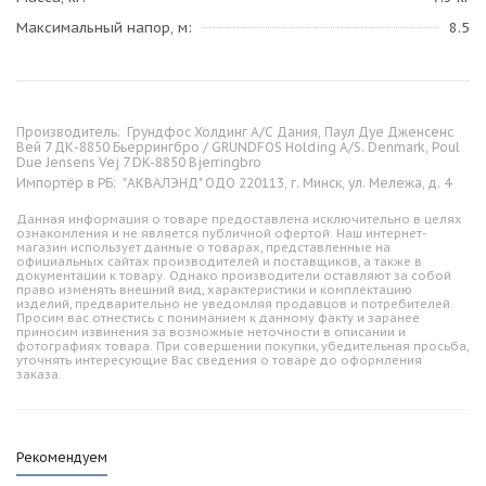
Максимальный напор, м
8.5
Производитель:
Грундфос Холдинг А/С Дания, Паул Дуе Дженсенс
Вей 7 ДК-8850 Бьеррингбро / GRUNDFOS Holding A/S. Denmark, Poul
Due Jensens Vej 7 DK-8850 Bjerringbro
Импортёр в РБ:
"АКВАЛЭНД" ОДО 220113, г. Минск, ул. Мележа, д. 4
Данная информация о товаре предоставлена исключительно в целях
ознакомления и не является публичной офертой. Наш интернет-
магазин использует данные о товарах, представленные на
официальных сайтах производителей и поставщиков, а также в
документации к товару. Однако производители оставляют за собой
право изменять внешний вид, характеристики и комплектацию
изделий, предварительно не уведомляя продавцов и потребителей.
Просим вас отнестись с пониманием к данному факту и заранее
приносим извинения за возможные неточности в описании и
фотографиях товара. При совершении покупки, убедительная просьба,
уточнять интересующие Вас сведения о товаре до оформления
заказа.
Рекомендуем