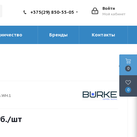
Войти
+375(29) 850-55-05
Мой кабинет
дничество
Бренды
Контакты
0
0
5.WH.1
б.
/шт