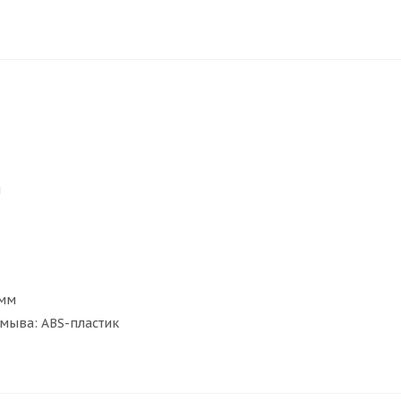
и
7мм
мыва: ABS-пластик