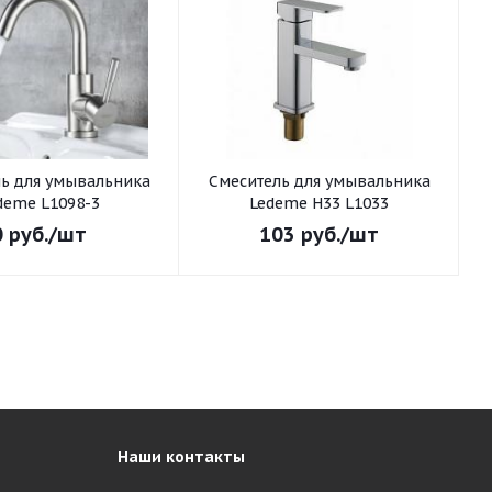
ьника
Смеситель для умывальника
С
deme L1098-3
Ledeme H33 L1033
0
руб.
/шт
103
руб.
/шт
Наши контакты