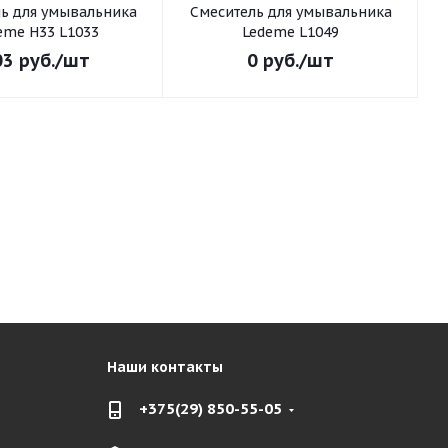
ьника
Смеситель для умывальника
С
eme H33 L1033
Ledeme L1049
03
руб.
/шт
0
руб.
/шт
Наши контакты
+375(29) 850-55-05