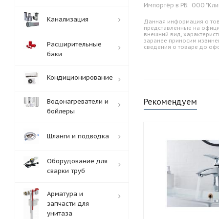
Импортёр в РБ:
ООО "Кли
Канализация
Данная информация о тов
представленные на офици
внешний вид, характерист
заранее приносим извине
Расширительные
сведения о товаре до оф
баки
Кондиционирование
Рекомендуем
Водонагреватели и
бойлеры
Шланги и подводка
Оборудование для
сварки труб
Арматура и
запчасти для
унитаза