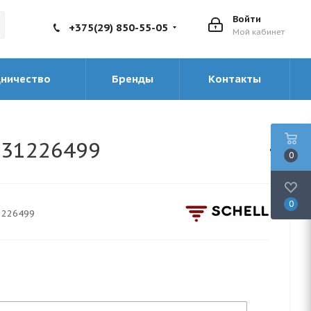
Войти
+375(29) 850-55-05
Мой кабинет
дничество
Бренды
Контакты
031226499
0
0
1226499