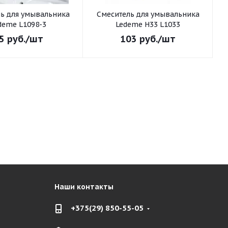
ьника
Смеситель для умывальника
С
deme L1098-3
Ledeme H33 L1033
5
руб.
/шт
103
руб.
/шт
Наши контакты
+375(29) 850-55-05