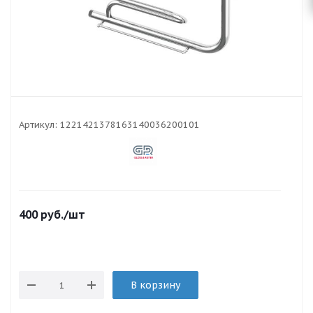
Артикул:
1221421378163140036200101
400
руб.
/шт
В корзину