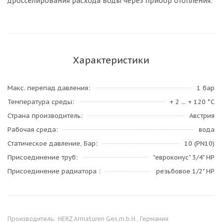
дросселирования расхода воды через прибор отопления.
Характеристики
Макс. перепад давления
1 бар
Температура среды
+ 2 ... + 120 °C
Страна производитель
Австрия
Рабочая среда
вода
Статическое давление, Бар
10 (PN10)
Присоединение труб
"евроконус" 3/4" НР
Присоединение радиатора
резьбовое 1/2" НР
Производитель:
HERZ Armaturen Ges.m.b.H., Германия