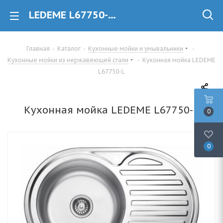
LEDEME L67750-L Кухонная мойка из нержавеющей стали купить в Минске
Главная
-
Каталог
-
Кухонные мойки и умывальники
-
Кухонные мойки из нержавеющей стали
-
Кухонная мойка LEDEME
L67750-L
Кухонная мойка LEDEME L67750-L
0
0