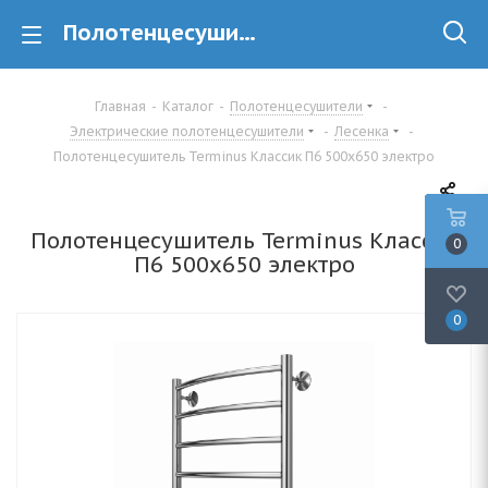
Полотенцесушитель Terminus Классик П6 500х650 электро купить в Минске
Главная
-
Каталог
-
Полотенцесушители
-
Электрические полотенцесушители
-
Лесенка
-
Полотенцесушитель Terminus Классик П6 500х650 электро
Полотенцесушитель Terminus Классик
0
П6 500х650 электро
0