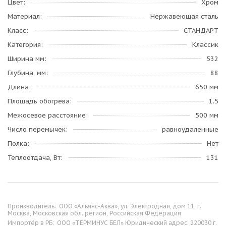
Цвет
Хром
Материал
Нержавеющая сталь
Класс
СТАНДАРТ
Категория
Классик
Ширина мм
532
Глубина, мм
88
Длина:
650 мм
Площадь обогрева
1.5
Межосевое расстояние
500 мм
Число перемычек
равноудаленные
Полка
Нет
Теплоотдача, Вт
131
Производитель:
ООО «Альянс-Аква», ул. Электродная, дом 11, г.
Москва, Московская обл. регион, Российская Федерация
Импортёр в РБ:
ООО «ТЕРМИНУС БЕЛ» Юридический адрес: 220030 г.