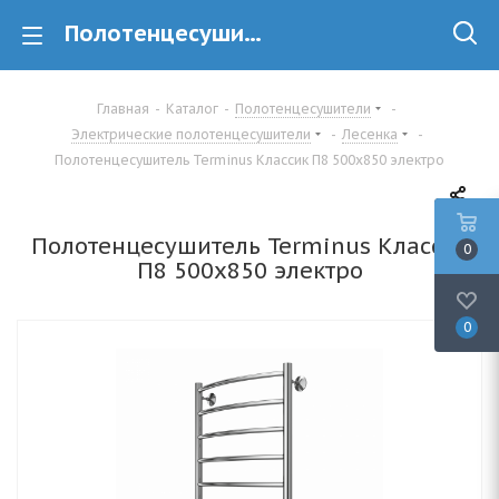
Полотенцесушитель Terminus Классик П8 500х850 электро купить в Минске
Главная
-
Каталог
-
Полотенцесушители
-
Электрические полотенцесушители
-
Лесенка
-
Полотенцесушитель Terminus Классик П8 500х850 электро
Полотенцесушитель Terminus Классик
0
П8 500х850 электро
0