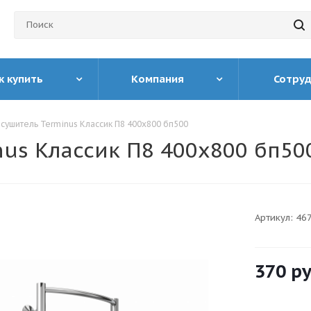
к купить
Компания
Сотру
сушитель Terminus Классик П8 400х800 бп500
us Классик П8 400х800 бп50
Артикул:
46
370
ру