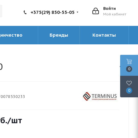
Войти
+375(29) 850-55-05
Мой кабинет
дничество
Бренды
Контакты
0
0
0
70078530233
б.
/шт