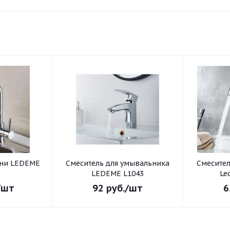
хни LEDEME
Смеситель для умывальника
Смеситель для умывал
3
LEDEME L1043
Le
/шт
92
руб.
/шт
6