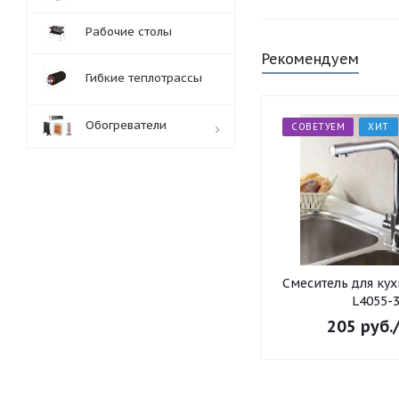
Рабочие столы
Рекомендуем
Гибкие теплотрассы
Обогреватели
СОВЕТУЕМ
ХИТ
Обработка заказов:
пн-пт: с 10:00-18:00
сб-вс: выходной
Смеситель для ку
L4055-
205
руб.