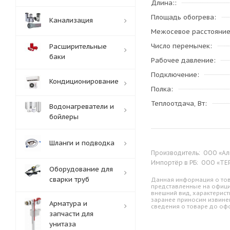
Длина:
Площадь обогрева
Канализация
Межосевое расстояни
Число перемычек
Расширительные
баки
Рабочее давление
Подключение
Кондиционирование
Полка
Теплоотдача, Вт
Водонагреватели и
бойлеры
Шланги и подводка
Производитель:
ООО «Аль
Импортёр в РБ:
ООО «ТЕРМ
Оборудование для
сварки труб
Данная информация о тов
представленные на офици
внешний вид, характерист
заранее приносим извине
Арматура и
сведения о товаре до оф
запчасти для
унитаза