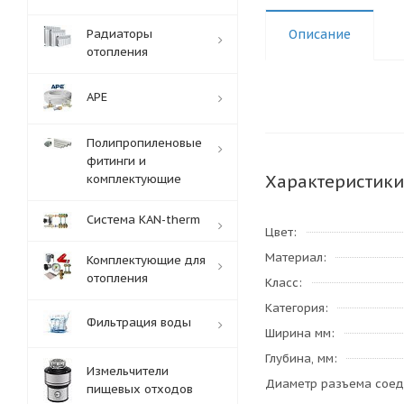
Радиаторы
Описание
отопления
APE
Полипропиленовые
фитинги и
Характеристики
комплектующие
Система KAN-therm
Цвет
Материал
Комплектующие для
отопления
Класс
Категория
Фильтрация воды
Ширина мм
Глубина, мм
Измельчители
Диаметр разъема сое
пищевых отходов