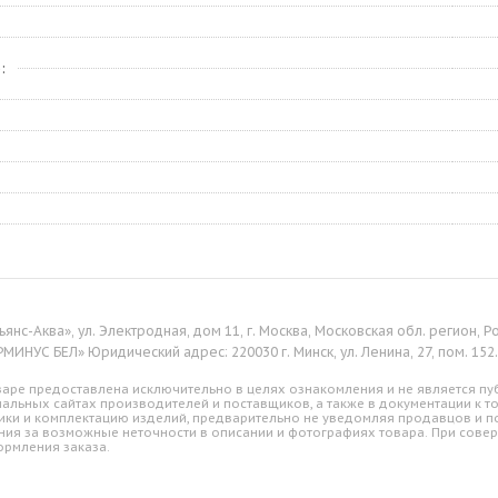
е
янс-Аква», ул. Электродная, дом 11, г. Москва, Московская обл. регион,
ИНУС БЕЛ» Юридический адрес: 220030 г. Минск, ул. Ленина, 27, пом. 152. 
аре предоставлена исключительно в целях ознакомления и не является пуб
альных сайтах производителей и поставщиков, а также в документации к т
ики и комплектацию изделий, предварительно не уведомляя продавцов и по
ния за возможные неточности в описании и фотографиях товара. При совер
ормления заказа.