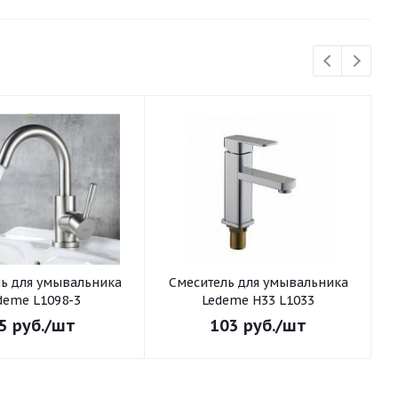
ьника
Смеситель для умывальника
С
deme L1098-3
Ledeme H33 L1033
5
руб.
/шт
103
руб.
/шт