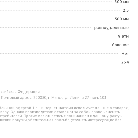
800 мм
2.5
500 мм
равноудаленные
9 атм
боковое
Нет
234
 Российская Федерация
Почтовый адрес: 220030, г. Минск, ул. Ленина 27, пом. 103
личной офертой. Наш интернет-магазин использует данные о товарах,
овару. Однако производители оставляют за собой право изменять
требителей. Просим вас отнестись с пониманием к данному факту и
шении покупки, убедительная просьба, уточнять интересующие Вас