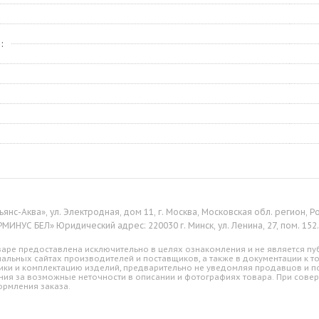
е
янс-Аква», ул. Электродная, дом 11, г. Москва, Московская обл. регион,
ИНУС БЕЛ» Юридический адрес: 220030 г. Минск, ул. Ленина, 27, пом. 152. 
аре предоставлена исключительно в целях ознакомления и не является пуб
альных сайтах производителей и поставщиков, а также в документации к т
ики и комплектацию изделий, предварительно не уведомляя продавцов и по
ния за возможные неточности в описании и фотографиях товара. При совер
ормления заказа.