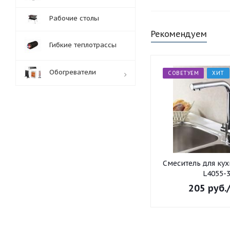
Рабочие столы
Рекомендуем
Гибкие теплотрассы
Обогреватели
СОВЕТУЕМ
ХИТ
Обработка заказов:
пн-пт: с 10:00-18:00
сб-вс: выходной
Смеситель для ку
L4055-
205
руб.