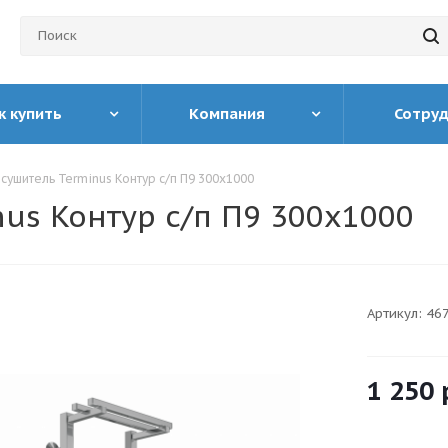
к купить
Компания
Сотру
ушитель Terminus Контур с/п П9 300х1000
us Контур с/п П9 300х1000
Артикул:
46
1 250