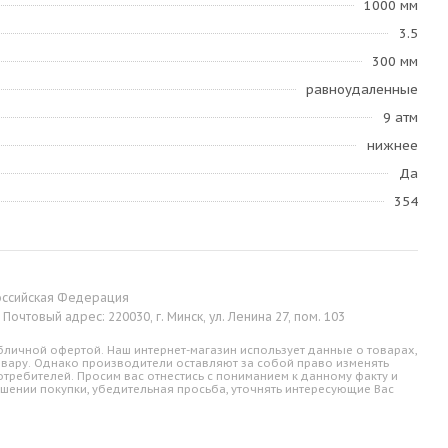
1000 мм
3.5
300 мм
равноудаленные
9 атм
нижнее
Да
354
 Российская Федерация
Почтовый адрес: 220030, г. Минск, ул. Ленина 27, пом. 103
личной офертой. Наш интернет-магазин использует данные о товарах,
овару. Однако производители оставляют за собой право изменять
требителей. Просим вас отнестись с пониманием к данному факту и
шении покупки, убедительная просьба, уточнять интересующие Вас