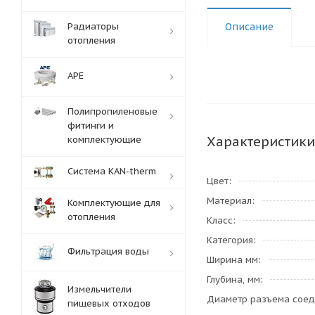
Радиаторы
Описание
отопления
APE
Полипропиленовые
фитинги и
Характеристики
комплектующие
Система KAN-therm
Цвет
Материал
Комплектующие для
отопления
Класс
Категория
Фильтрация воды
Ширина мм
Глубина, мм
Измельчители
Диаметр разъема сое
пищевых отходов