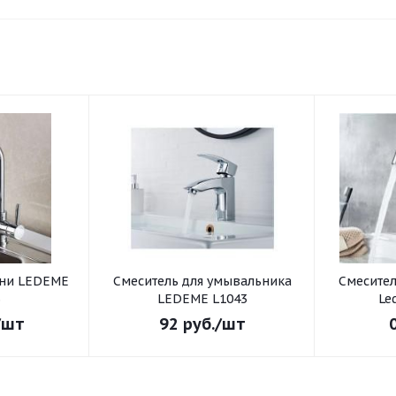
хни LEDEME
Смеситель для умывальника
Смеситель для умывал
3
LEDEME L1043
Le
/шт
92
руб.
/шт