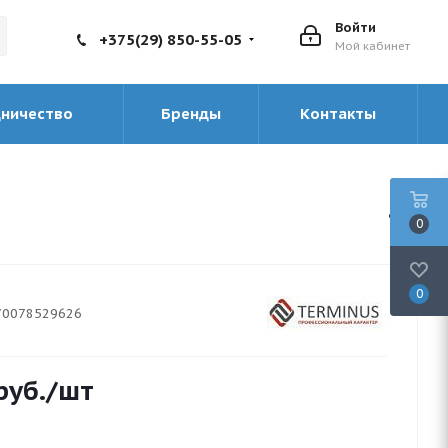
Войти
+375(29) 850-55-05
Мой кабинет
дничество
Бренды
Контакты
0
0
70078529626
руб.
/шт