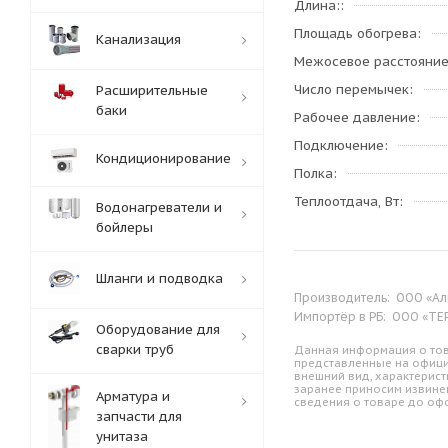
Длина:
Площадь обогрева
Канализация
Межосевое расстояни
Число перемычек
Расширительные
баки
Рабочее давление
Подключение
Кондиционирование
Полка
Теплоотдача, Вт
Водонагреватели и
бойлеры
Шланги и подводка
Производитель:
ООО «Аль
Импортёр в РБ:
ООО «ТЕРМ
Оборудование для
сварки труб
Данная информация о тов
представленные на офици
внешний вид, характерист
заранее приносим извине
Арматура и
сведения о товаре до оф
запчасти для
унитаза