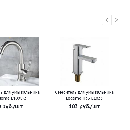
ьника
Смеситель для умывальника
С
deme L1098-3
Ledeme H33 L1033
0
руб.
/шт
103
руб.
/шт