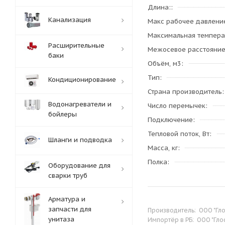
Длина:
Канализация
Макс рабочее давлени
Максимальная темпера
Расширительные
Межосевое расстояни
баки
Объём, м3
Тип
Кондиционирование
Страна производитель
Водонагреватели и
Число перемычек
бойлеры
Подключение
Тепловой поток, Вт
Шланги и подводка
Масса, кг
Полка
Оборудование для
сварки труб
Арматура и
запчасти для
Производитель:
ООО "Гло
унитаза
Импортёр в РБ:
ООО "Глос