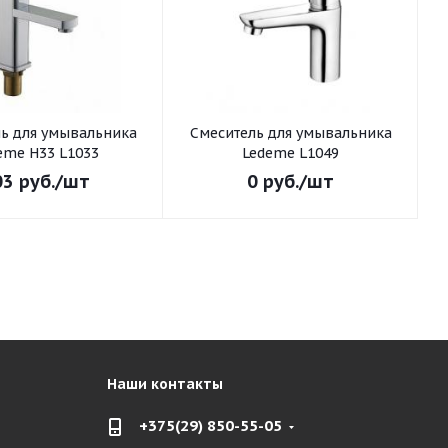
ьника
Смеситель для умывальника
С
eme H33 L1033
Ledeme L1049
03
руб.
/шт
0
руб.
/шт
Наши контакты
+375(29) 850-55-05