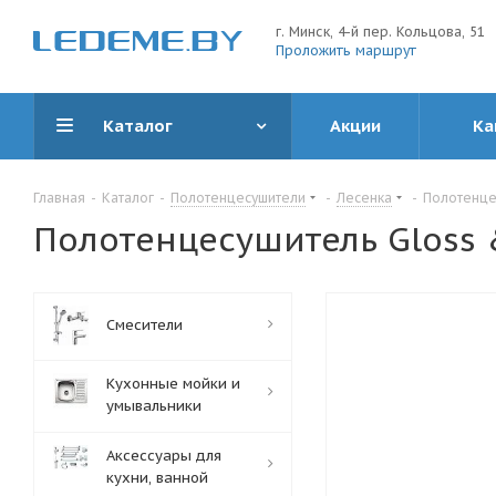
г. Минск, 4-й пер. Кольцова, 51
Проложить маршрут
Каталог
Акции
Ка
Главная
-
Каталог
-
Полотенцесушители
-
Лесенка
-
Полотенцес
Полотенцесушитель Gloss &
Смесители
Кухонные мойки и
умывальники
Аксессуары для
кухни, ванной