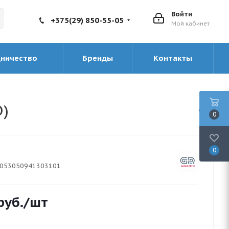
Войти
+375(29) 850-55-05
Мой кабинет
дничество
Бренды
Контакты
D)
0
0
053050941303101
руб.
/шт