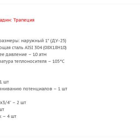
ладин:
Трапеция
азмеры: наружный 1″ (ДУ-25)
ая сталь AISI 304 (08X18H10)
е давление – 10 атм
атура теплоносителя – 105°С
1 шт
авниванию потенциалов – 1 шт
х3/4” – 2 шт
шт
 – 4 шт