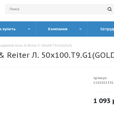
к купить
Компания
Сотру
ушитель Gloss & Reiter Л. 50х100.Т9.G1(GOLD)
 Reiter Л. 50х100.Т9.G1(GOL
Артикул:
1102021351
1 093