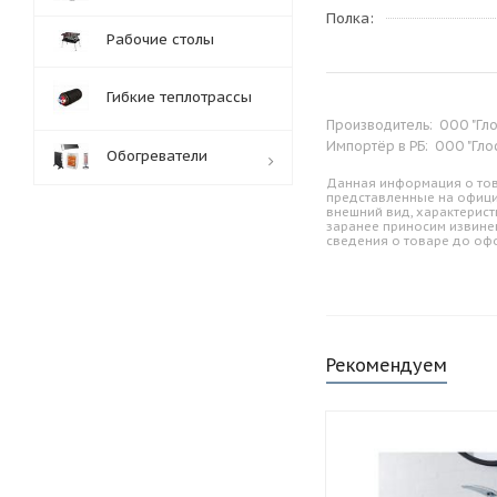
Полка
Рабочие столы
Гибкие теплотрассы
Производитель:
ООО "Гло
Импортёр в РБ:
ООО "Глос
Обогреватели
Данная информация о тов
представленные на офици
внешний вид, характерист
заранее приносим извине
Обработка заказов:
сведения о товаре до оф
пн-пт: с 10:00-18:00
сб-вс: выходной
Рекомендуем