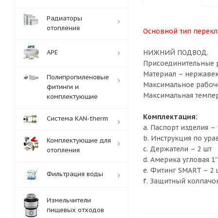
Радиаторы
отопления
Основной тип перек
APE
НИЖНИЙ ПОДВОД.
Присоединительные р
Материал – нержавеющ
Полипропиленовые
Максимальное рабоче
фитинги и
Максимальная темпер
комплектующие
Комплектация:
Система KAN-therm
a. Паспорт изделия – 
b. Инструкция по ур
Комплектующие для
c. Держатели – 2 шт
отопления
d. Америка угловая 1”
e. Фитинг SMART – 2 
Фильтрация воды
f. Защитный колпачок
Измельчители
пищевых отходов