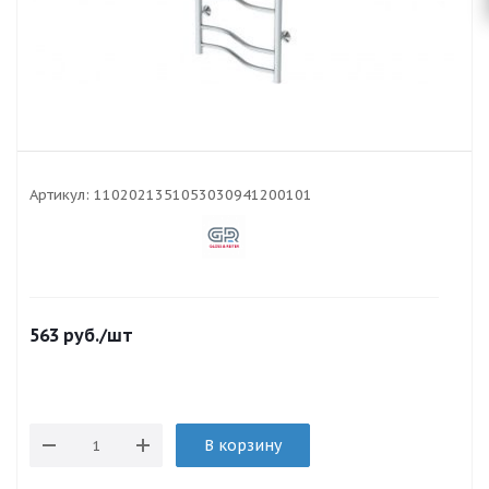
Артикул:
1102021351053030941200101
563
руб.
/шт
В корзину