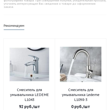
фотографиях товара. При совершении покупки, убедительная просьба,
уточнять интересующие Вас сведения о товаре до оформления
заказа.
Рекомендуем
Смеситель для
Смеситель для
умывальника LEDEME
умывальника Ledeme
L1043
L1098-3
92
руб.
/шт
0
руб.
/шт