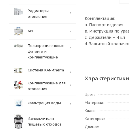
Радиаторы
отопления
Комплектация:
a. Паспорт изделия – 
APE
b. Инструкция по ур
c. Держатели – 4 шт
d. Защитный колпачок
Полипропиленовые
фитинги и
комплектующие
Система KAN-therm
Характеристики
Комплектующие для
отопления
Цвет
Материал
Фильтрация воды
Класс
Измельчители
Категория
пищевых отходов
Длина: