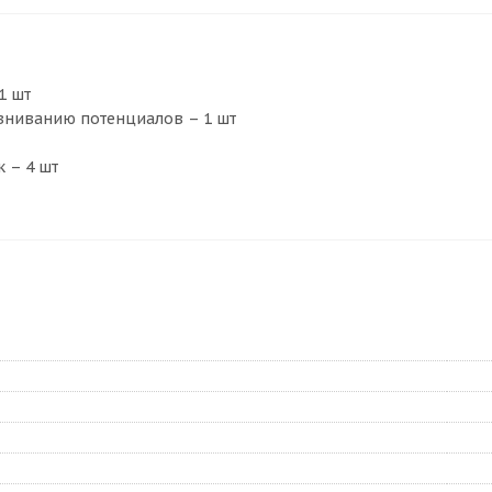
1 шт
авниванию потенциалов – 1 шт
 – 4 шт