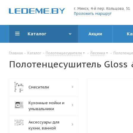
г. Минск, 4-й пер. Кольцова, 51
Проложить маршрут
Каталог
Акции
Ка
Главная
-
Каталог
-
Полотенцесушители
-
Лесенка
-
Полотенцес
Полотенцесушитель Gloss &
Смесители
Кухонные мойки и
умывальники
Аксессуары для
кухни, ванной