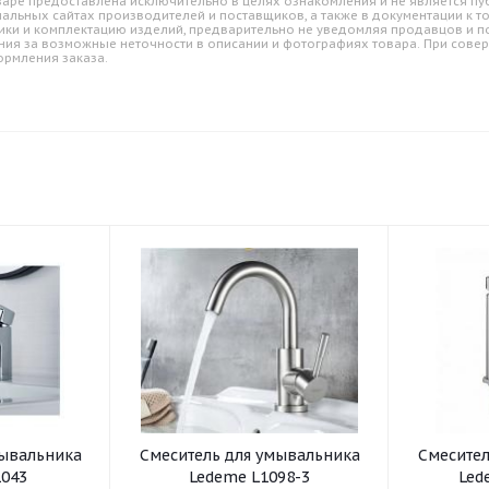
аре предоставлена исключительно в целях ознакомления и не является пуб
альных сайтах производителей и поставщиков, а также в документации к т
ики и комплектацию изделий, предварительно не уведомляя продавцов и по
ния за возможные неточности в описании и фотографиях товара. При совер
ормления заказа.
Смеситель для умывальника
Смеситель для умывал
043
Ledeme L1098-3
Led