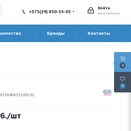
Войти
+375(29) 850-55-05
Мой кабинет
дничество
Бренды
Контакты
0
0
053040635200101
б.
/шт