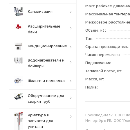
Макс рабочее давлени
Канализация
Максимальная темпера
Межосевое расстояни
Расширительные
Объём, м3
баки
Тип
Кондиционирование
Страна производитель
Число перемычек
Водонагреватели и
Подключение
бойлеры
Тепловой поток, Вт
Масса, кг
Шланги и подводка
Полка
Оборудование для
сварки труб
Арматура и
Производитель:
ООО "Гло
запчасти для
Импортёр в РБ:
ООО "Глос
унитаза