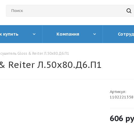
к купить
Компания
Сотру
ушитель Gloss & Reiter Л.50х80.Д6.П1
 Reiter Л.50х80.Д6.П1
Артикул:
1102221358
606
ру