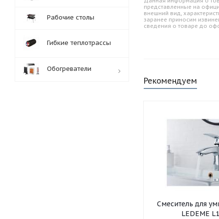
Данная информация о тов
представленные на офици
внешний вид, характерист
Рабочие столы
заранее приносим извине
сведения о товаре до оф
Гибкие теплотрассы
Обогреватели
Рекомендуем
Обработка заказов:
пн-пт: с 10:00-18:00
сб-вс: выходной
Смеситель для умывальника
LEDEME L1