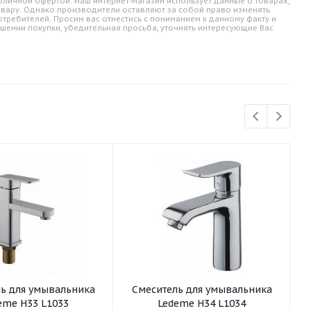
личной офертой. Наш интернет-магазин использует данные о товарах,
овару. Однако производители оставляют за собой право изменять
требителей. Просим вас отнестись с пониманием к данному факту и
шении покупки, убедительная просьба, уточнять интересующие Вас
ьника
Смеситель для умывальника
См
eme H33 L1033
Ledeme H34 L1034