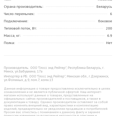
Страна производитель
Беларусь
Число перемычек
6
Подключение
боковое
Тепловой поток, Вт
200
Масса, кг
6.9
Полка
Нет
Производитель:
ООО "Глосс энд Рейтер", Республика Беларусь, г.
Минск, ул.Бабушкина, 17а
Импортёр в РБ:
ООО "Глосс энд Рейтер", Минская обл., г.Дзержинск,
ул.Фоминых, д.9, пом.7, комн.13
Данная информация о товаре предоставлена исключительно в целях
ознакомления и не является публичной офертой. Наш интернет-
магазин использует данные о товарах, представленные на
официальных сайтах производителей и поставщиков, а также в
документации к товару. Однако производители оставляют за собой
право изменять внешний вид, характеристики и комплектацию
изделий, предварительно не уведомляя продавцов и потребителей.
Просим вас отнестись с пониманием к данному факту и заранее
приносим извинения за возможные неточности в описании и