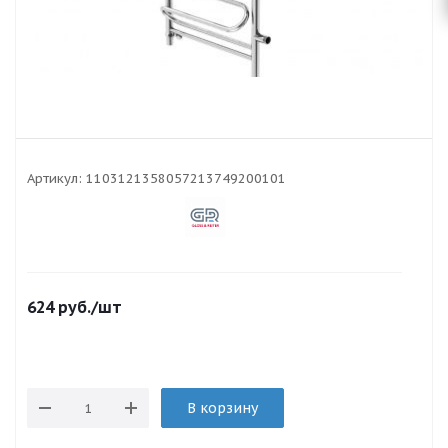
Артикул:
1103121358057213749200101
624
руб.
/шт
В корзину