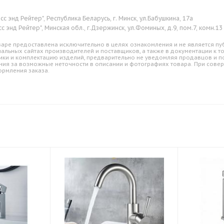
сс энд Рейтер", Республика Беларусь, г. Минск, ул.Бабушкина, 17а
с энд Рейтер", Минская обл., г.Дзержинск, ул.Фоминых, д.9, пом.7, комн.13
аре предоставлена исключительно в целях ознакомления и не является пуб
альных сайтах производителей и поставщиков, а также в документации к т
ики и комплектацию изделий, предварительно не уведомляя продавцов и по
ния за возможные неточности в описании и фотографиях товара. При совер
ормления заказа.