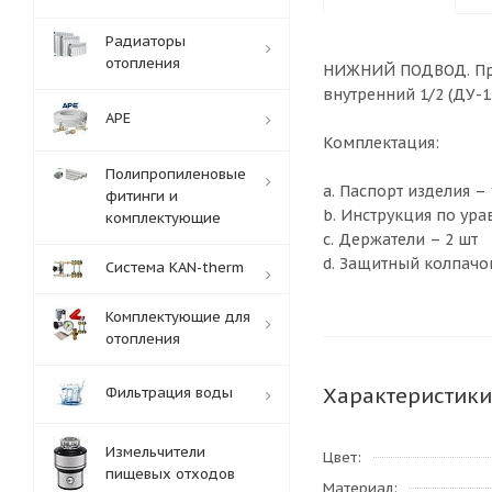
Радиаторы
отопления
НИЖНИЙ ПОДВОД. Пр
внутренний 1/2 (ДУ-15
APE
Комплектация:
Полипропиленовые
a. Паспорт изделия – 
фитинги и
b. Инструкция по ур
комплектующие
c. Держатели – 2 шт
d. Защитный колпачок
Система KAN-therm
Комплектующие для
отопления
Характеристики
Фильтрация воды
Измельчители
Цвет
пищевых отходов
Материал