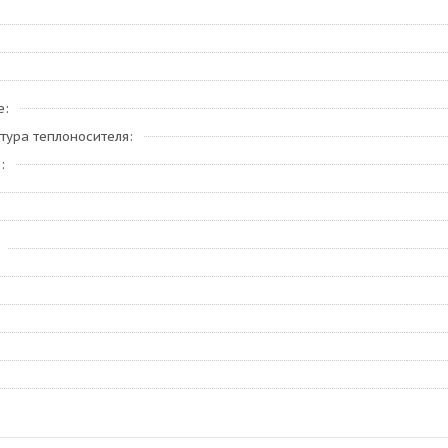
е
тура теплоносителя
е