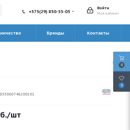
Войти
+375(29) 850-55-05
Мой кабинет
дничество
Бренды
Контакты
0
0
053060746200101
б.
/шт