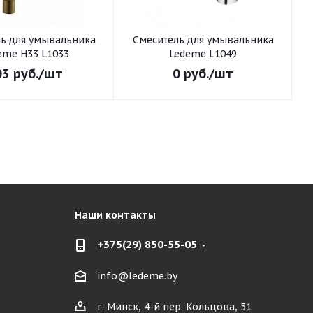
ьника
Смеситель для умывальника
С
eme H33 L1033
Ledeme L1049
03
руб.
/шт
0
руб.
/шт
Наши контакты
+375(29) 850-55-05
info@ledeme.by
г. Минск, 4-й пер. Кольцова, 51