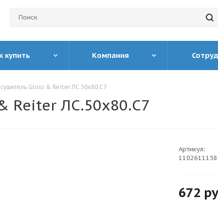
к купить
Компания
Сотру
ушитель Gloss & Reiter ЛС.50х80.С7
 Reiter ЛС.50х80.С7
Артикул:
1102611158
672
ру