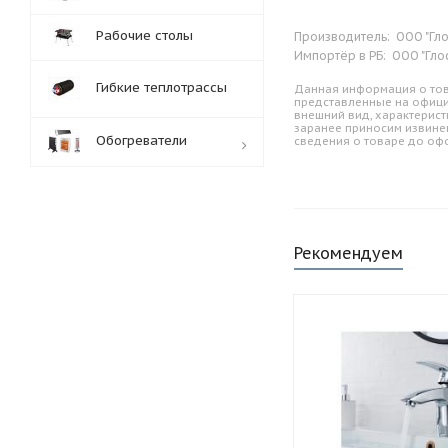
Рабочие столы
Производитель:
ООО "Гло
Импортёр в РБ:
ООО "Глос
Гибкие теплотрассы
Данная информация о тов
представленные на офици
внешний вид, характерист
заранее приносим извине
Обогреватели
сведения о товаре до оф
Обработка заказов:
пн-пт: с 10:00-18:00
сб-вс: выходной
Рекомендуем