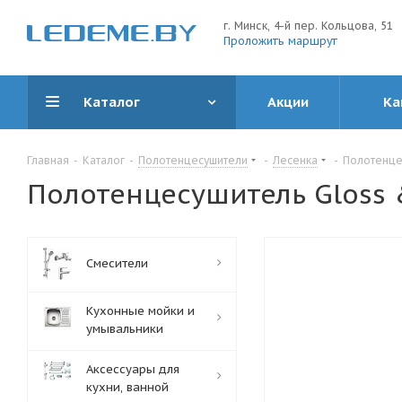
г. Минск, 4-й пер. Кольцова, 51
Проложить маршрут
Каталог
Акции
Ка
Главная
-
Каталог
-
Полотенцесушители
-
Лесенка
-
Полотенцес
Полотенцесушитель Gloss &
Смесители
Кухонные мойки и
умывальники
Аксессуары для
кухни, ванной