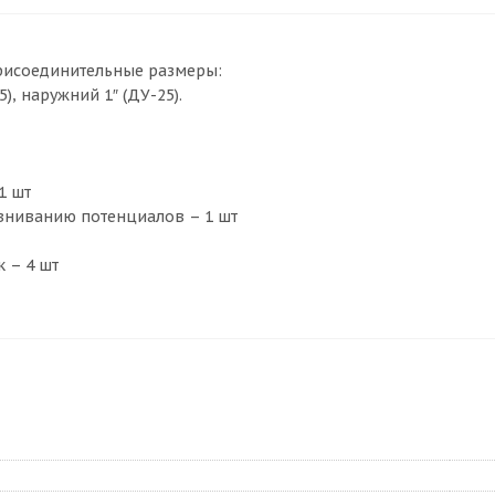
исоединительные размеры:
), наружний 1″ (ДУ-25).
1 шт
авниванию потенциалов – 1 шт
 – 4 шт