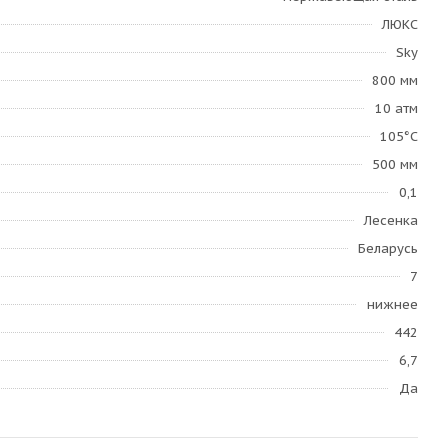
ЛЮКС
Sky
800 мм
10 атм
105°С
500 мм
0,1
Лесенка
Беларусь
7
нижнее
442
6,7
Да