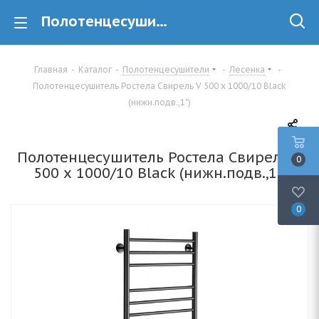
Полотенцесушитель Ростела Свирель V 500 х 1000/10 Black (нижн.подв.,1") купить в Минске
Главная
-
Каталог
-
Полотенцесушители
-
Лесенка
-
Полотенцесушитель Ростела Свирель V 500 х 1000/10 Black
(нижн.подв.,1")
Полотенцесушитель Ростела Свирель V
0
500 х 1000/10 Black (нижн.подв.,1")
0