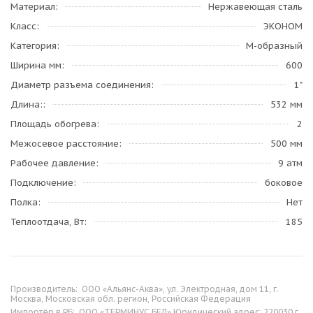
Материал
Нержавеющая сталь
Класс
ЭКОНОМ
Категория
М-образный
Ширина мм
600
Диаметр разъема соединения
1"
Длина:
532 мм
Площадь обогрева
2
Межосевое расстояние
500 мм
Рабочее давление
9 атм
Подключение
боковое
Полка
Нет
Теплоотдача, Вт
185
Производитель:
ООО «Альянс-Аква», ул. Электродная, дом 11, г.
Москва, Московская обл. регион, Российская Федерация
Импортёр в РБ:
ООО «ТЕРМИНУС БЕЛ» Юридический адрес: 220030 г.