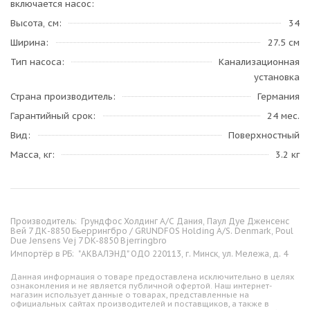
включается насос
Высота, см
34
Ширина
27.5 см
Тип насоса
Канализационная
установка
Страна производитель
Германия
Гарантийный срок
24 мес.
Вид
Поверхностный
Масса, кг
3.2 кг
Производитель:
Грундфос Холдинг А/С Дания, Паул Дуе Дженсенс
Вей 7 ДК-8850 Бьеррингбро / GRUNDFOS Holding A/S. Denmark, Poul
Due Jensens Vej 7 DK-8850 Bjerringbro
Импортёр в РБ:
"АКВАЛЭНД" ОДО 220113, г. Минск, ул. Мележа, д. 4
Данная информация о товаре предоставлена исключительно в целях
ознакомления и не является публичной офертой. Наш интернет-
магазин использует данные о товарах, представленные на
официальных сайтах производителей и поставщиков, а также в