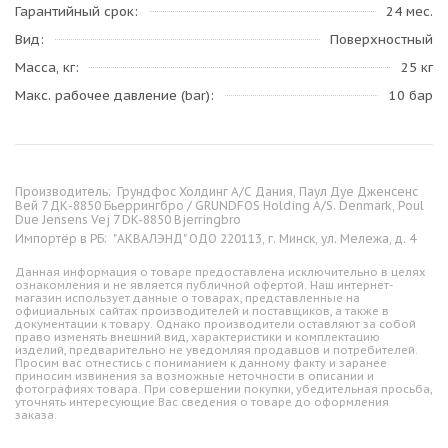
Гарантийный срок
24 мес.
Вид
Поверхностный
Масса, кг
25 кг
Макс. рабочее давление (bar)
10 бар
Производитель:
Грундфос Холдинг А/С Дания, Паул Дуе Дженсенс
Вей 7 ДК-8850 Бьеррингбро / GRUNDFOS Holding A/S. Denmark, Poul
Due Jensens Vej 7 DK-8850 Bjerringbro
Импортёр в РБ:
"АКВАЛЭНД" ОДО 220113, г. Минск, ул. Мележа, д. 4
Данная информация о товаре предоставлена исключительно в целях
ознакомления и не является публичной офертой. Наш интернет-
магазин использует данные о товарах, представленные на
официальных сайтах производителей и поставщиков, а также в
документации к товару. Однако производители оставляют за собой
право изменять внешний вид, характеристики и комплектацию
изделий, предварительно не уведомляя продавцов и потребителей.
Просим вас отнестись с пониманием к данному факту и заранее
приносим извинения за возможные неточности в описании и
фотографиях товара. При совершении покупки, убедительная просьба,
уточнять интересующие Вас сведения о товаре до оформления
заказа.