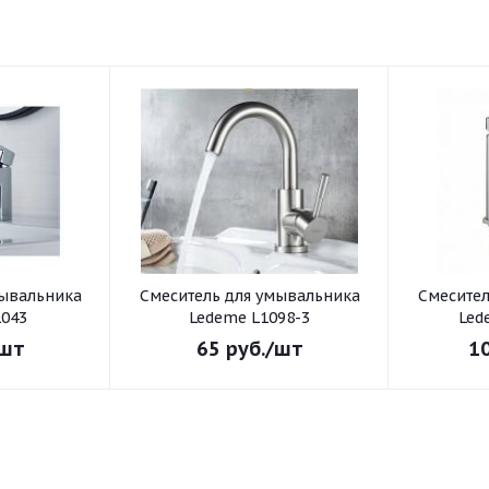
Смеситель для умывальника
Смеситель для умывал
043
Ledeme L1098-3
Led
шт
65
руб.
/шт
1