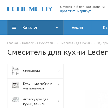
г. Минск, 4-й пер. Кольцова, 51
Проложить маршрут
Каталог
Акции
Ка
Главная
-
Каталог
-
Смесители
-
Смесители для кухни
-
Одноры
Смеситель для кухни Lede
Смесители
Кухонные мойки и
умывальники
Аксессуары для
кухни, ванной