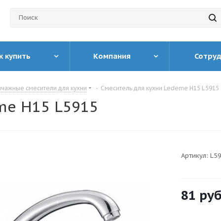
к купить
Компания
Сотру
чажные смесители для кухни
-
Смеситель для кухни Ledeme H15 L5915
me H15 L5915
Артикул:
L5
81
руб