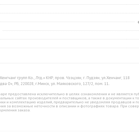
енгчанг групп Ко., Лтд.» КНР, пров. Чзэцзян, г. Пудзян, ул.Хенчанг, 118
ва О», РБ, 220028, г.Минск, ул. Маяковского, 127/2, пом. 11.
аре предоставлена исключительно в целях ознакомления и не является пуб
альных сайтах производителей и поставщиков, а также в документации к т
ики и комплектацию изделий, предварительно не уведомляя продавцов и по
ния за возможные неточности в описании и фотографиях товара. При совер
ормления заказа.