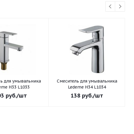
ьника
Смеситель для умывальника
См
eme H33 L1033
Ledeme H34 L1034
03
руб.
/шт
138
руб.
/шт