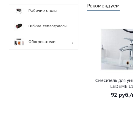
Рекомендуем
Рабочие столы
Гибкие теплотрассы
Обогреватели
Обработка заказов:
пн-пт: с 10:00-18:00
сб-вс: выходной
Смеситель для умывальника
LEDEME L1
92
руб.
/