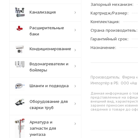
Запорный механизм
Канализация
Картридж/Размер
Комплектация
Расширительные
Страна производитель
баки
Гарантийный срок
Назначение
Кондиционирование
Водонагреватели и
бойлеры
Производитель:
Фирма «Х
Импортёр в РБ:
ООО «Аш д
Шланги и подводка
Данная информация о тов
представленные на офици
Оборудование для
внешний вид, характерист
заранее приносим извине
сварки труб
сведения о товаре до оф
Арматура и
запчасти для
унитаза