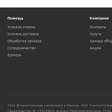
Помощь
Компания
Условия оплаты
Контакты
Условия доставки
Услуги
Обработка заказов
Аренда обо
Сотрудничество
Акции
Бренды
2026 © Качественная сантехника в Минске. ООО "СантехСтолица"
Cвидетельство № 193199631 выдано Мингорисполкомом 29.01.2