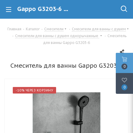
Gappo G3203-6 Смеситель для ванны купить в Минске
Главная
-
Каталог
-
Смесители
-
Смесители для ванны с душем
-
Смесители для ванны с душем однорычажные
-
Смеситель
для ванны Gappo G3203-6
Смеситель для ванны Gappo G3203-6
0
0
-10% ЧЕРЕЗ КОРЗИНУ