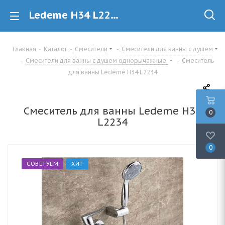
Ledeme H34 L2234 Смеситель для ванны купить в Минске
Главная
-
Каталог
-
Смесители
-
Смесители для ванны с душем
-
Смесители для ванны с душем однорычажные
-
Смеситель
для ванны Ledeme H34 L2234
Смеситель для ванны Ledeme H34
0
L2234
0
СОВЕТУЕМ
ХИТ