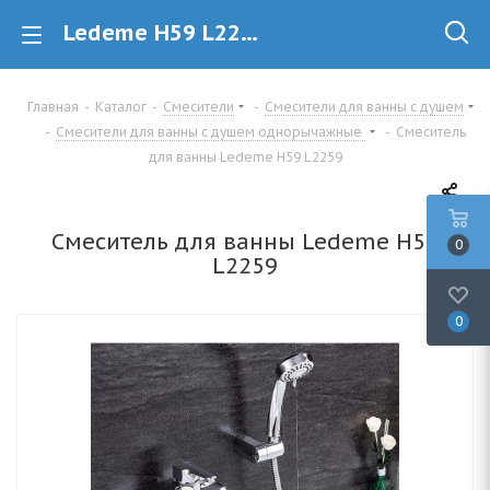
Ledeme H59 L2259 Смеситель для ванны купить в Минске
Главная
-
Каталог
-
Смесители
-
Смесители для ванны с душем
-
Смесители для ванны с душем однорычажные
-
Смеситель
для ванны Ledeme H59 L2259
Смеситель для ванны Ledeme H59
0
L2259
0