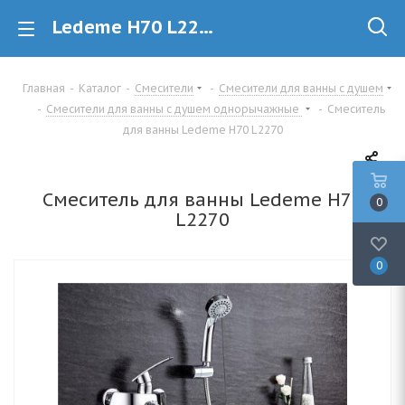
Ledeme H70 L2270 Смеситель для ванны купить в Минске
Главная
-
Каталог
-
Смесители
-
Смесители для ванны с душем
-
Смесители для ванны с душем однорычажные
-
Смеситель
для ванны Ledeme H70 L2270
Смеситель для ванны Ledeme H70
0
L2270
0