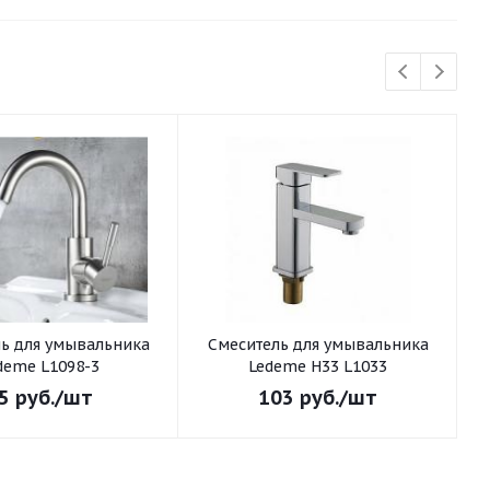
ьника
Смеситель для умывальника
С
deme L1098-3
Ledeme H33 L1033
5
руб.
/шт
103
руб.
/шт