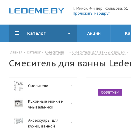
г. Минск, 4-й пер. Кольцова, 51
Проложить маршрут
Каталог
Акции
Ка
Главная
-
Каталог
-
Смесители
-
Смесители для ванны с душем
Смеситель для ванны Lede
Смесители
СОВЕТУЕМ
Кухонные мойки и
умывальники
Аксессуары для
кухни, ванной