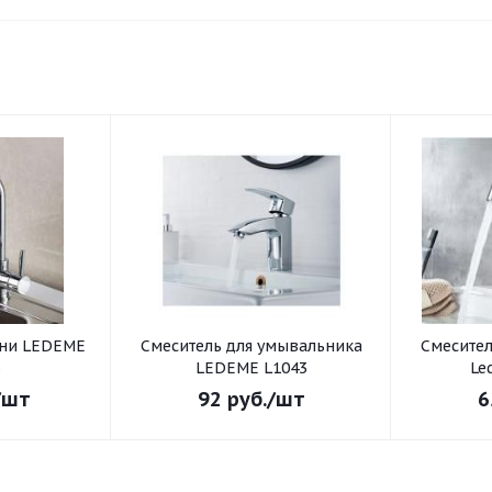
хни LEDEME
Смеситель для умывальника
Смеситель для умывал
3
LEDEME L1043
Le
/шт
92
руб.
/шт
6