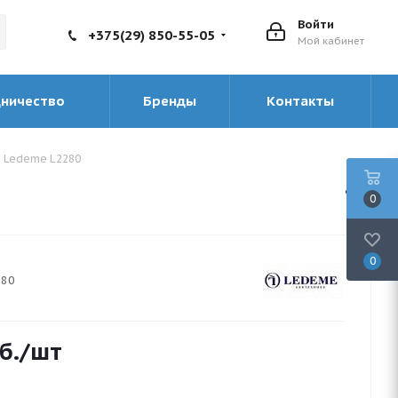
Войти
+375(29) 850-55-05
Мой кабинет
дничество
Бренды
Контакты
ы Ledeme L2280
0
0
280
б.
/шт