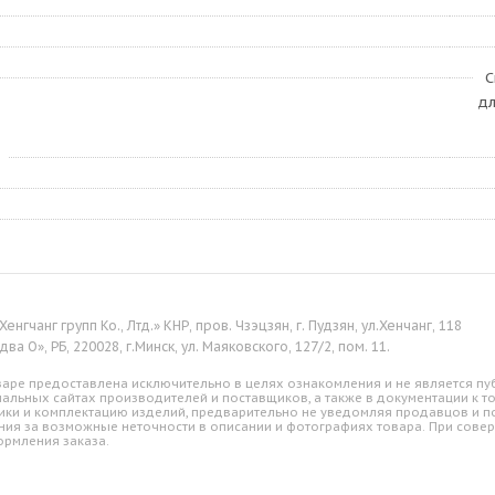
С
дл
енгчанг групп Ко., Лтд.» КНР, пров. Чзэцзян, г. Пудзян, ул.Хенчанг, 118
ва О», РБ, 220028, г.Минск, ул. Маяковского, 127/2, пом. 11.
аре предоставлена исключительно в целях ознакомления и не является пуб
альных сайтах производителей и поставщиков, а также в документации к т
ики и комплектацию изделий, предварительно не уведомляя продавцов и по
ния за возможные неточности в описании и фотографиях товара. При совер
ормления заказа.