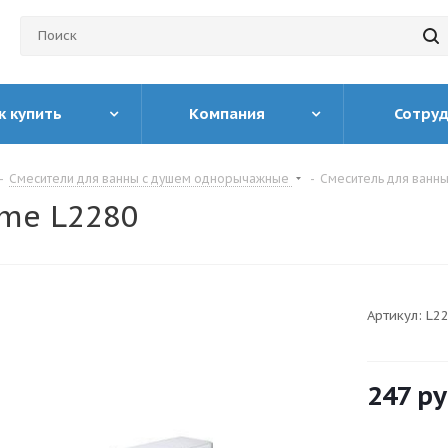
к купить
Компания
Сотру
-
Смесители для ванны с душем однорычажные
-
Смеситель для ванн
me L2280
Артикул:
L2
247
ру