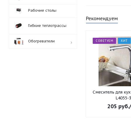
Рабочие столы
Рекомендуем
Гибкие теплотрассы
Обогреватели
СОВЕТУЕМ
ХИТ
Обработка заказов:
пн-пт: с 10:00-18:00
сб-вс: выходной
Смеситель для ку
L4055-
205
руб.