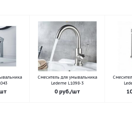
Смеситель для умывальника
Смеситель для умывал
043
Ledeme L1098-3
Led
шт
0
руб.
/шт
1