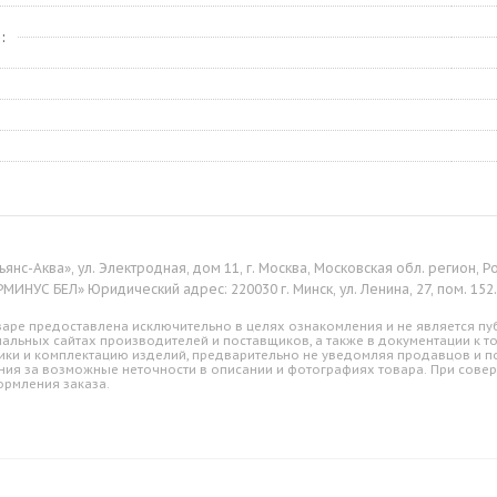
е
янс-Аква», ул. Электродная, дом 11, г. Москва, Московская обл. регион,
ИНУС БЕЛ» Юридический адрес: 220030 г. Минск, ул. Ленина, 27, пом. 152. 
аре предоставлена исключительно в целях ознакомления и не является пуб
альных сайтах производителей и поставщиков, а также в документации к т
ики и комплектацию изделий, предварительно не уведомляя продавцов и по
ния за возможные неточности в описании и фотографиях товара. При совер
ормления заказа.