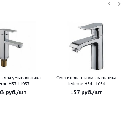
ьника
Смеситель для умывальника
См
eme H33 L1033
Ledeme H34 L1034
03
руб.
/шт
157
руб.
/шт