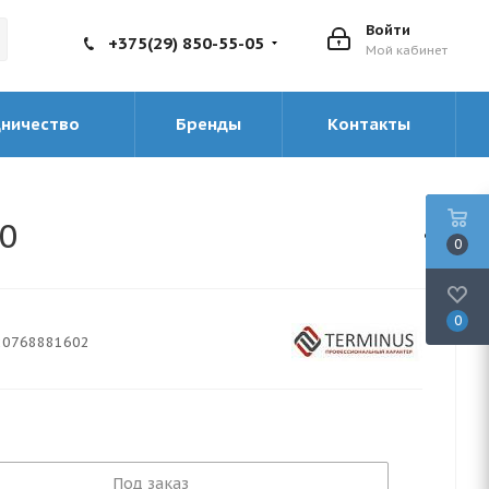
Войти
+375(29) 850-55-05
Мой кабинет
дничество
Бренды
Контакты
0
0
0
20768881602
Под заказ