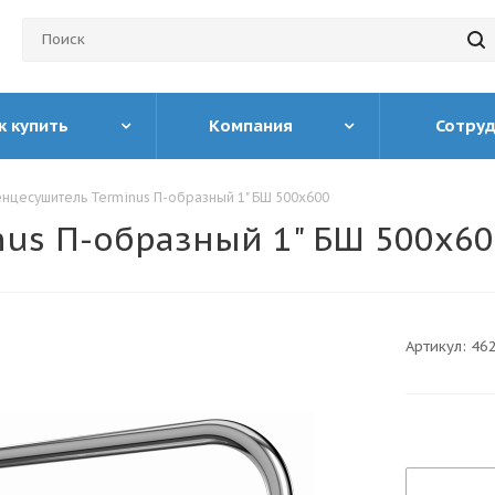
к купить
Компания
Сотру
нцесушитель Terminus П-образный 1" БШ 500х600
us П-образный 1" БШ 500х60
Артикул:
46