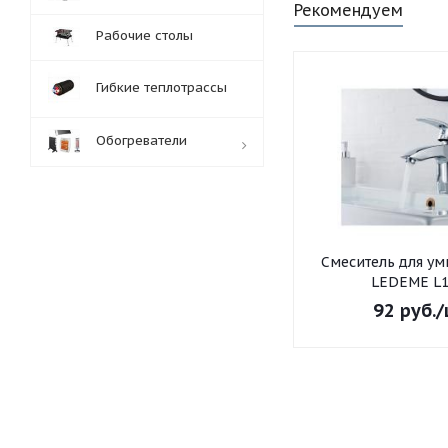
Рекомендуем
Рабочие столы
Гибкие теплотрассы
Обогреватели
Обработка заказов:
пн-пт: с 10:00-18:00
сб-вс: выходной
Смеситель для умывальника
LEDEME L1
92
руб.
/