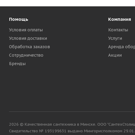
Помощь
Компания
Условия оплаты
Контакты
Условия доставки
Услуги
Обработка заказов
Аренда обо
Сотрудничество
Акции
Бренды
2026 © Качественная сантехника в Минске. ООО "СантехСтолица"
Cвидетельство № 193199631 выдано Мингорисполкомом 29.01.2