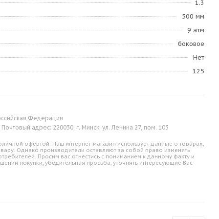
1.3
500 мм
9 атм
боковое
Нет
125
 Российская Федерация
Почтовый адрес: 220030, г. Минск, ул. Ленина 27, пом. 103
личной офертой. Наш интернет-магазин использует данные о товарах,
овару. Однако производители оставляют за собой право изменять
требителей. Просим вас отнестись с пониманием к данному факту и
шении покупки, убедительная просьба, уточнять интересующие Вас