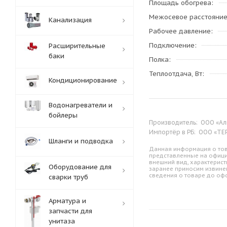
Площадь обогрева
Межосевое расстояни
Канализация
Рабочее давление
Подключение
Расширительные
баки
Полка
Теплоотдача, Вт
Кондиционирование
Водонагреватели и
бойлеры
Производитель:
ООО «Аль
Импортёр в РБ:
ООО «ТЕРМ
Шланги и подводка
Данная информация о тов
представленные на офици
внешний вид, характерист
Оборудование для
заранее приносим извине
сведения о товаре до оф
сварки труб
Арматура и
запчасти для
унитаза