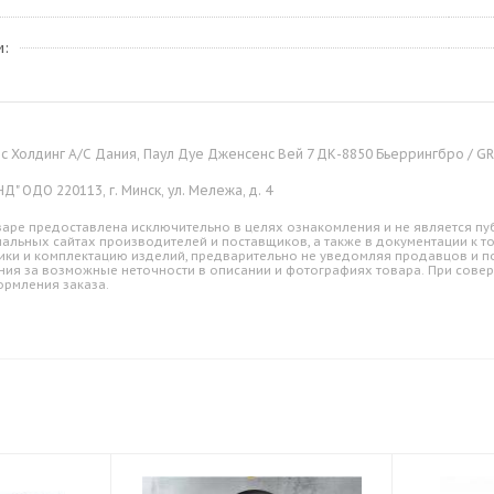
м
 Холдинг А/С Дания, Паул Дуе Дженсенс Вей 7 ДК-8850 Бьеррингбро / GRU
" ОДО 220113, г. Минск, ул. Мележа, д. 4
аре предоставлена исключительно в целях ознакомления и не является пуб
альных сайтах производителей и поставщиков, а также в документации к т
ики и комплектацию изделий, предварительно не уведомляя продавцов и по
ния за возможные неточности в описании и фотографиях товара. При совер
ормления заказа.