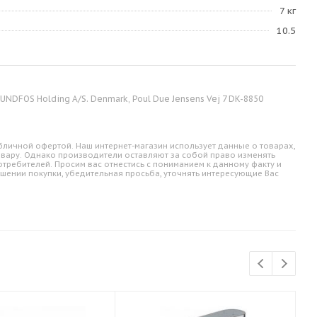
7 кг
10.5
NDFOS Holding A/S. Denmark, Poul Due Jensens Vej 7 DK-8850
личной офертой. Наш интернет-магазин использует данные о товарах,
овару. Однако производители оставляют за собой право изменять
требителей. Просим вас отнестись с пониманием к данному факту и
шении покупки, убедительная просьба, уточнять интересующие Вас