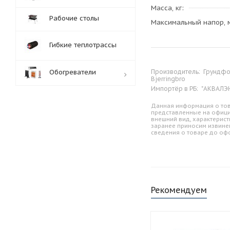
Масса, кг
Рабочие столы
Максимальный напор, 
Гибкие теплотрассы
Обогреватели
Производитель:
Грундфос
Bjerringbro
Импортёр в РБ:
"АКВАЛЭНД
Обработка заказов:
Данная информация о тов
представленные на офици
пн-пт: с 10:00-18:00
внешний вид, характерист
заранее приносим извине
сб-вс: выходной
сведения о товаре до оф
Рекомендуем