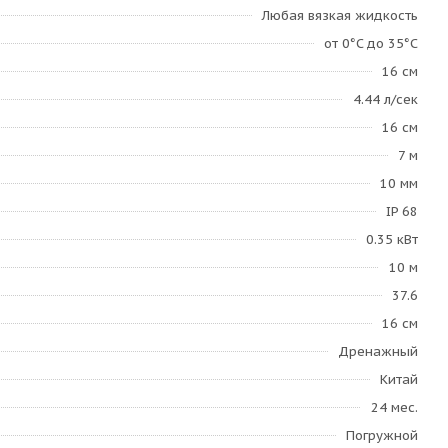
Любая вязкая жидкость
от 0°C до 35°C
16 см
4.44 л/сек
16 см
7 м
10 мм
IP 68
0.35 кВт
10 м
37.6
16 см
Дренажный
Китай
24 мес.
Погружной