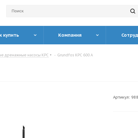
к купить
Компания
Сотру
ые дренажные насосы KPC
-
Grundfos KPC 600 A
Артикул:
98