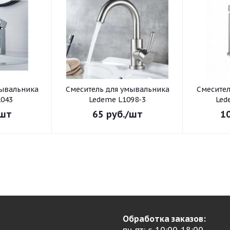
Смеситель для умывальника
Смеситель для умывал
043
Ledeme L1098-3
Led
шт
65
руб.
/шт
1
Обработка заказов: