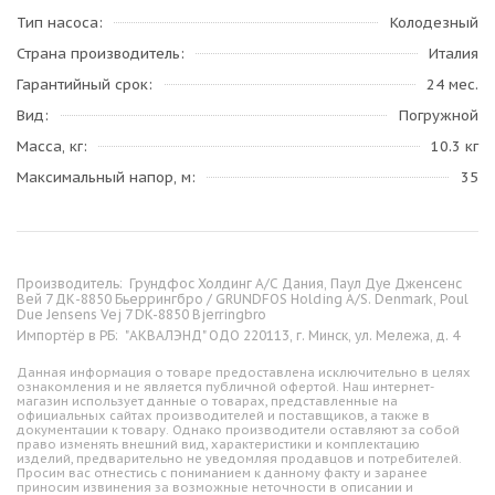
Тип насоса
Колодезный
Страна производитель
Италия
Гарантийный срок
24 мес.
Вид
Погружной
Масса, кг
10.3 кг
Максимальный напор, м
35
Производитель:
Грундфос Холдинг А/С Дания, Паул Дуе Дженсенс
Вей 7 ДК-8850 Бьеррингбро / GRUNDFOS Holding A/S. Denmark, Poul
Due Jensens Vej 7 DK-8850 Bjerringbro
Импортёр в РБ:
"АКВАЛЭНД" ОДО 220113, г. Минск, ул. Мележа, д. 4
Данная информация о товаре предоставлена исключительно в целях
ознакомления и не является публичной офертой. Наш интернет-
магазин использует данные о товарах, представленные на
официальных сайтах производителей и поставщиков, а также в
документации к товару. Однако производители оставляют за собой
право изменять внешний вид, характеристики и комплектацию
изделий, предварительно не уведомляя продавцов и потребителей.
Просим вас отнестись с пониманием к данному факту и заранее
приносим извинения за возможные неточности в описании и