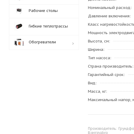
Номинальный расход
Рабочие столы
Давление включения
Класс нагревостойкост
Гибкие теплотрассы
Мощность электродвиг
Высота, см
Обогреватели
Ширина
Тип насоса
Обработка заказов:
Страна производитель
пн-пт: с 10:00-18:00
Гарантийный срок
сб-вс: выходной
Вид
Масса, кг
Максимальный напор, 
Производитель:
Грундфос
Bjerringbro