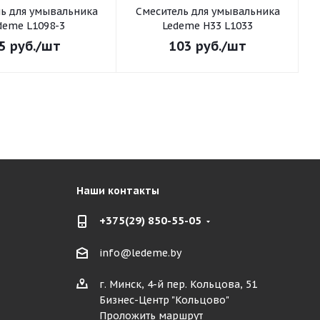
ьника
Смеситель для умывальника
С
deme L1098-3
Ledeme H33 L1033
5
руб.
/шт
103
руб.
/шт
Наши контакты
+375(29) 850-55-05
info@ledeme.by
г. Минск, 4-й пер. Кольцова, 51
Бизнес-Центр "Кольцово"
Проложить маршрут