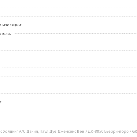
и изоляции
ателя
м
 Холдинг А/С Дания, Паул Дуе Дженсенс Вей 7 ДК-8850 Бьеррингбро / GRU