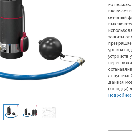
коттеджах.
включает 
сетчатый ф
выключате
использова
защиты от 
прекращае
уровня вод
устройств 
перегрузки
останавлив
допустимой
Данная мод
(колодца) д
Подробнее