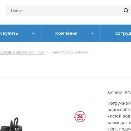
к купить
Компания
Сотру
одезные насосы SB и SBA
-
Grundfos SB 3-45 AW
Артикул:
97
Погружной 
водоснабже
чистой вод
также для 
сада, пода