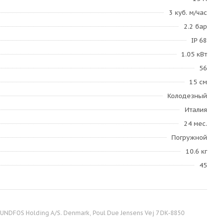
3 куб. м/час
2.2 бар
IP 68
1.05 кВт
56
15 см
Колодезный
Италия
24 мес.
Погружной
10.6 кг
45
NDFOS Holding A/S. Denmark, Poul Due Jensens Vej 7 DK-8850