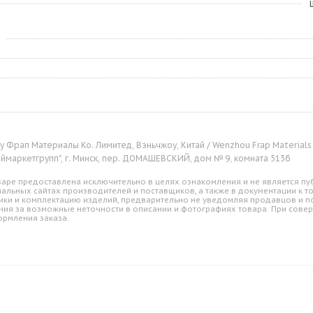
 Фрап Материалы Ко. Лимитед, Вэньчжоу, Китай / Wenzhou Frap Materials C
оймаркетгрупп", г. Минск, пер. ДОМАШЕВСКИЙ, дом № 9, комната 513б
аре предоставлена исключительно в целях ознакомления и не является пуб
альных сайтах производителей и поставщиков, а также в документации к т
ики и комплектацию изделий, предварительно не уведомляя продавцов и по
ния за возможные неточности в описании и фотографиях товара. При совер
ормления заказа.