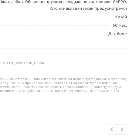
Шланг,лейка; Общая инструкция-вкладыш по сантехнике GAPPO;
Ключи,накладки (если предусмотрено)
Китай
60 мес.
Для биде
o. Ltd., Wenzhou, China
личной офертой. Наш интернет-магазин использует данные о товарах,
овару. Однако производители оставляют за собой право изменять
требителей. Просим вас отнестись с пониманием к данному факту и
шении покупки, убедительная просьба, уточнять интересующие Вас