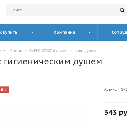
к купить
Компания
Сотру
ем
-
Смеситель GAPPO G7207-6 c гигиеническим душем
c гигиеническим душем
Артикул:
G7
ЗИНУ
343
ру