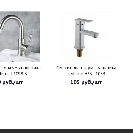
ьника
Смеситель для умывальника
С
deme L1098-3
Ledeme H33 L1033
0
руб.
/шт
103
руб.
/шт