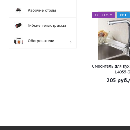
Рабочие столы
СОВЕТУЕМ
ХИТ
Гибкие теплотрассы
Обогреватели
Обработка заказов:
Смеситель для ку
пн-пт: с 10:00-18:00
L4055-
сб-вс: выходной
205
руб.