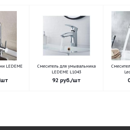
хни LEDEME
Смеситель для умывальника
Смеситель для умывал
3
LEDEME L1043
Le
/шт
92
руб.
/шт