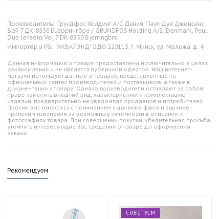
Производитель:
Грундфос Холдинг А/С Дания, Паул Дуе Дженсенс
Вей 7 ДК-8850 Бьеррингбро / GRUNDFOS Holding A/S. Denmark, Poul
Due Jensens Vej 7 DK-8850 Bjerringbro
Импортёр в РБ:
"АКВАЛЭНД" ОДО 220113, г. Минск, ул. Мележа, д. 4
Данная информация о товаре предоставлена исключительно в целях
ознакомления и не является публичной офертой. Наш интернет-
магазин использует данные о товарах, представленные на
официальных сайтах производителей и поставщиков, а также в
документации к товару. Однако производители оставляют за собой
право изменять внешний вид, характеристики и комплектацию
изделий, предварительно не уведомляя продавцов и потребителей.
Просим вас отнестись с пониманием к данному факту и заранее
приносим извинения за возможные неточности в описании и
фотографиях товара. При совершении покупки, убедительная просьба,
уточнять интересующие Вас сведения о товаре до оформления
заказа.
Рекомендуем
СОВЕТУЕМ